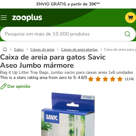
ENVIO GRÁTIS a partir de 39€**
Menu
Pesquisar
produtos
Gatos
Caixas de areia
Caixas de areia abertas
Caixa de areia par
Caixa de areia para gatos Savic
Aseo Jumbo mármore
Bag it Up Litter Tray Bags, Jumbo sacos para caixas areia 1x6 unidades
This is a stars rating area from zero to 5: 4.6/5
(
124
)
Dar opinião