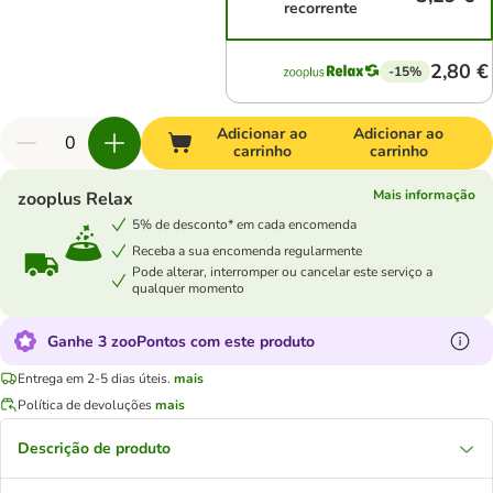
recorrente
2,80 €
-15%
Adicionar ao
Adicionar ao
carrinho
carrinho
Mais informação
zooplus Relax
5% de desconto* em cada encomenda
Receba a sua encomenda regularmente
Pode alterar, interromper ou cancelar este serviço a
qualquer momento
Ganhe 3 zooPontos com este produto
Entrega em 2-5 dias úteis.
mais
Política de devoluções
mais
Descrição de produto