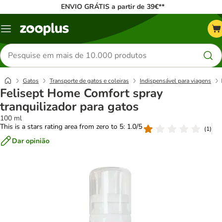
ENVIO GRÁTIS a partir de 39€**
Menu
Pesquisar
produtos
Gatos
Transporte de gatos e coleiras
Indispensável para viagens
Felisept Home Comfort spray
tranquilizador para gatos
100 ml
This is a stars rating area from zero to 5: 1.0/5
(
1
)
Dar opinião