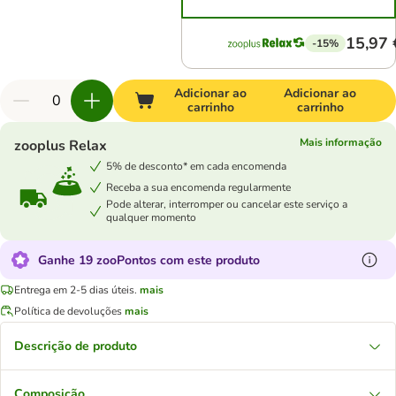
15,97 
-15%
Adicionar ao
Adicionar ao
carrinho
carrinho
Mais informação
zooplus Relax
5% de desconto* em cada encomenda
Receba a sua encomenda regularmente
Pode alterar, interromper ou cancelar este serviço a
qualquer momento
Ganhe 19 zooPontos com este produto
Entrega em 2-5 dias úteis.
mais
Política de devoluções
mais
Descrição de produto
Composição