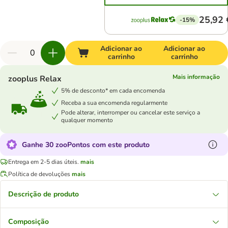
25,92 
-15%
Adicionar ao
Adicionar ao
carrinho
carrinho
Mais informação
zooplus Relax
5% de desconto* em cada encomenda
Receba a sua encomenda regularmente
Pode alterar, interromper ou cancelar este serviço a
qualquer momento
Ganhe 30 zooPontos com este produto
Entrega em 2-5 dias úteis.
mais
Política de devoluções
mais
Descrição de produto
Composição