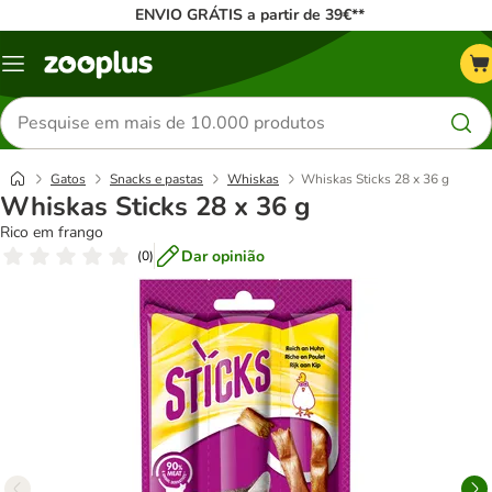
ENVIO GRÁTIS a partir de 39€**
Menu
Pesquisar
produtos
Gatos
Snacks e pastas
Whiskas
Whiskas Sticks 28 x 36 g
Whiskas Sticks 28 x 36 g
Rico em frango
Dar opinião
(
0
)