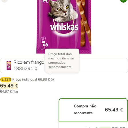
Preço total dos
mesmos itens se
Rico em frango
comprados
separadamente
1885291.0
-2.22%
Preço individual
66,98 €
65,49 €
64,97 € / kg
Compra não
65,49 €
recorrente