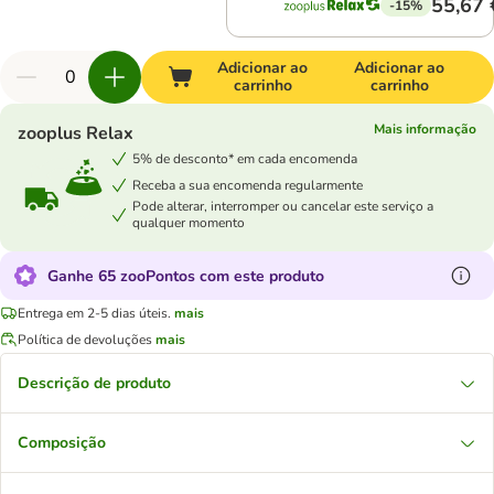
55,67 
-15%
Adicionar ao
Adicionar ao
carrinho
carrinho
Mais informação
zooplus Relax
5% de desconto* em cada encomenda
Receba a sua encomenda regularmente
Pode alterar, interromper ou cancelar este serviço a
qualquer momento
Ganhe 65 zooPontos com este produto
Entrega em 2-5 dias úteis.
mais
Política de devoluções
mais
Descrição de produto
Composição