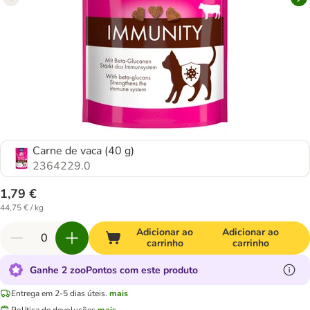
Carne de vaca (40 g)
2364229.0
1,79 €
44,75 € / kg
Adicionar ao
Adicionar ao
carrinho
carrinho
Ganhe 2 zooPontos com este produto
Entrega em 2-5 dias úteis.
mais
Política de devoluções
mais