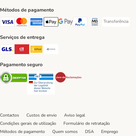
Métodos de pagamento
Transferência
Transferência P
Visa Payment Method
Mastercard Payment Method
American Express Payment Method
Apple Pay Payment Method
Google Pay Payment Method
PayPal Payment Method
Multibanco Payment Met
Serviços de entrega
GLS Shipping Method
CTTExpress Shipping Method
InPost Shipping Method
Paack Shipping Method
Pagamento seguro
Security
Security
Security
Contactos
Custos de envio
Aviso legal
Condições gerais de utilização
Formulário de retratação
Métodos de pagamento
Quem somos
DSA
Emprego