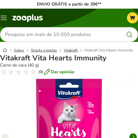
ENVIO GRÁTIS a partir de 39€**
Menu
Pesquisar
produtos
Gatos
Snacks e pastas
Vitakraft
Vitakraft Vita Hearts Immunity
Vitakraft Vita Hearts Immunity
Carne de vaca (40 g)
Dar opinião
(
0
)