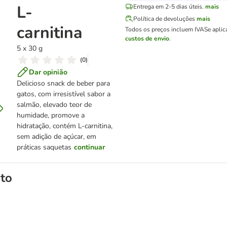
L-
Entrega em 2-5 dias úteis.
mais
Política de devoluções
mais
carnitina
Todos os preços incluem IVA
Se aplic
custos de envio
.
5 x 30 g
(
0
)
Dar opinião
Delicioso snack de beber para
gatos, com irresistível sabor a
salmão, elevado teor de
humidade, promove a
hidratação, contém L-carnitina,
sem adição de açúcar, em
práticas saquetas
continuar
to
ango e taurina