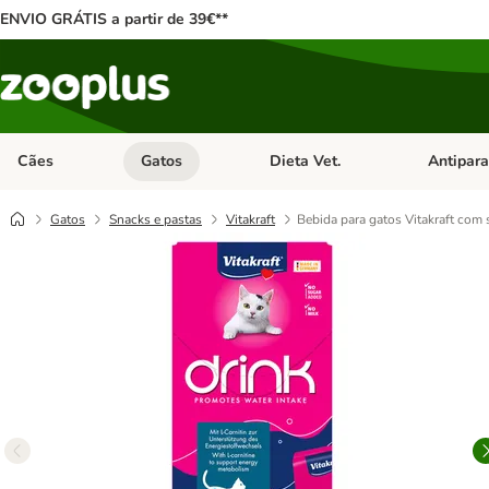
ENVIO GRÁTIS a partir de 39€**
Cães
Gatos
Dieta Vet.
Antipara
Abrir menu de categoria: Cães
Abrir menu de categoria: Gatos
Abrir menu 
Gatos
Snacks e pastas
Vitakraft
Bebida para gatos Vitakraft com 