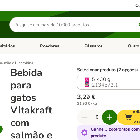
Co
Pesquisar
produtos
sitários
Roedores
Pássaros
Outro
de categoria: Dieta Vet.
Abrir menu de categoria: Antiparasitários
Abrir menu de categoria: Roed
Abrir me
salmão e L-carnitina
Bebida
Selecionar produto (2 opções)
5 x 30 g
para
2134572.1
gatos
3,29 €
21,93 € / kg
Vitakraft
Adi
com
ca
Ganhe 3 zooPontos com
salmão e
produto