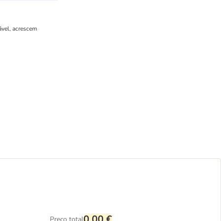
ável, acrescem
0,00 €
Preço total