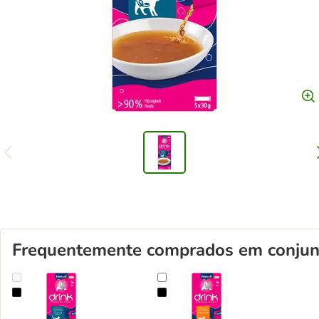
Frequentemente comprados em conjun
Bebida para gatos Vitakraft com salmão e L-carnitina
Bebida para gatos Vitakraft com fr