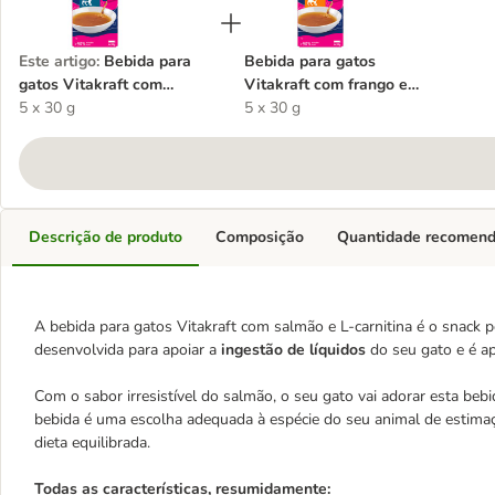
Este artigo
:
Bebida para
Bebida para gatos
gatos Vitakraft com
Vitakraft com frango e
salmão e L-carnitina
5 x 30 g
taurina
5 x 30 g
Descrição de produto
Composição
Quantidade recomen
A bebida para gatos Vitakraft com salmão e L-carnitina é o snack p
desenvolvida para apoiar a
ingestão de líquidos
do seu gato e é ap
Com o sabor irresistível do salmão, o seu gato vai adorar esta beb
bebida é uma escolha adequada à espécie do seu animal de estimaç
dieta equilibrada.
Todas as características, resumidamente: