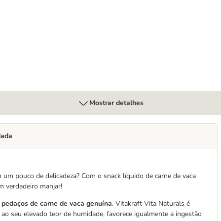
lhau e truta ração para gatos
Mostrar detalhes
dada
m um pouco de delicadeza? Com o snack líquido de carne de vaca
m verdadeiro manjar!
m
pedaços de carne de vaca genuína
. Vitakraft Vita Naturals é
s ao seu elevado teor de humidade, favorece igualmente a ingestão