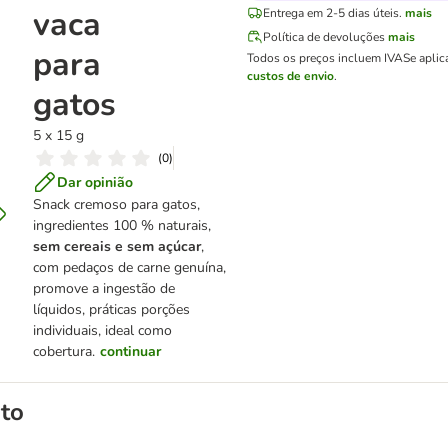
vaca
Entrega em 2-5 dias úteis.
mais
Política de devoluções
mais
para
Todos os preços incluem IVA
Se aplic
custos de envio
.
gatos
5 x 15 g
(
0
)
Dar opinião
Snack cremoso para gatos,
ingredientes 100 % naturais,
sem cereais e sem açúcar
,
com pedaços de carne genuína,
promove a ingestão de
líquidos, práticas porções
individuais, ideal como
cobertura.
continuar
to