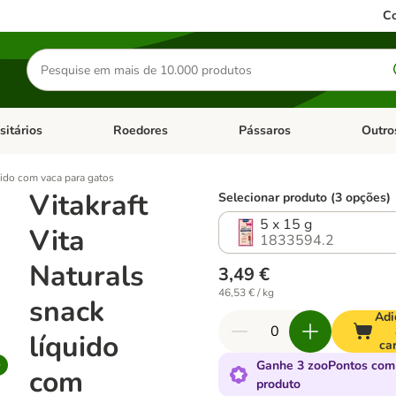
Co
Pesquisar
produtos
sitários
Roedores
Pássaros
Outro
de categoria: Dieta Vet.
Abrir menu de categoria: Antiparasitários
Abrir menu de categoria: Roed
Abrir me
quido com vaca para gatos
Vitakraft
Selecionar produto (3 opções)
5 x 15 g
Vita
1833594.2
Naturals
3,49 €
46,53 € / kg
snack
Adi
líquido
ca
Ganhe 3 zooPontos com
com
produto