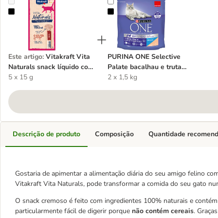
Vitakraft Vita Naturals snack líquido com vaca para gatos
PURINA ONE Selective Palate baca
Este artigo
:
Vitakraft Vita
PURINA ONE Selective
Naturals snack líquido com
Palate bacalhau e truta
vaca para gatos
5 x 15 g
ração para gatos
2 x 1,5 kg
Descrição de produto
Composição
Quantidade recomen
Gostaria de apimentar a alimentação diária do seu amigo felino co
Vitakraft Vita Naturals, pode transformar a comida do seu gato nu
O snack cremoso é feito com ingredientes 100% naturais e conté
particularmente fácil de digerir porque
não contém cereais
. Graça