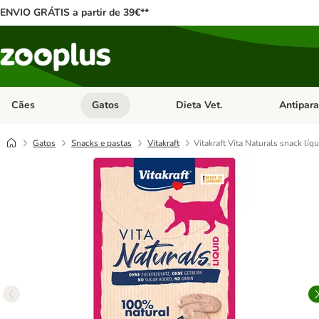
ENVIO GRÁTIS a partir de 39€**
Cães
Gatos
Dieta Vet.
Antipara
Abrir menu de categoria: Cães
Abrir menu de categoria: Gatos
Abrir menu 
Gatos
Snacks e pastas
Vitakraft
Vitakraft Vita Naturals snack lí