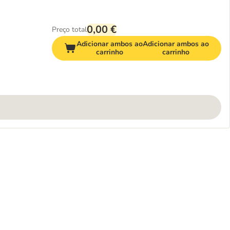
0,00 €
Preço total
Adicionar ambos ao
Adicionar ambos ao
carrinho
carrinho