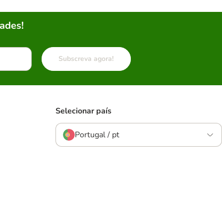
ades!
Subscreva agora!
Selecionar país
Portugal / pt