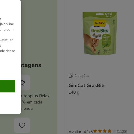
o
ja online.
ting com
 efetuar
a
dade desse
As vantagens
2 opções
GimCat GrasBits
140 g
ive o serviço zooplus Relax
e poupe 5 % em cada
encomenda
Avaliar: 4.1/5
(
1128
)