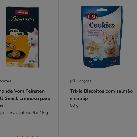
 opções
3 opções
monda Vom Feinsten
Trixie Biscoitos com salmão
lt Snack cremoso para
e catnip
os
50 g
go e erva-gateira 6 x 15 g