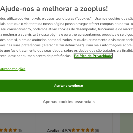
Ajude-nos a melhorar a zooplus!
lus utiliza cookies, pixels e outras tecnologias ("cookies"). Usamos cookies que sã
iais para que o visitante da nossa página possa navegar e fazer compras na nossa lo
seu consentimento, podemos ativar cookies de desempenho, funcionais e de marke
a a melhorar a sua visita à nossa página e para lhe apresentarmos produtos e serviços
ntes para si, além de anúncios personalizados. A qualquer momento o visitante pode
ções nas suas preferências ("Personalizar definições"). Para mais informações sobre 
de que faz o tratamento dos seus dados, sobre os dados que são tratados e a finali
ento, deve consultar o centro de preferências.
Política de Privacidade
alizar definições
2 opções
-Gras erva
GimCat Hydro-Gras erva
Aceitar e continuar
para gatos
At
Pack económico: 3 x 150 g
Apenas cookies essenciais
Avaliar: 4.5/5
(
6
)
(
6
)