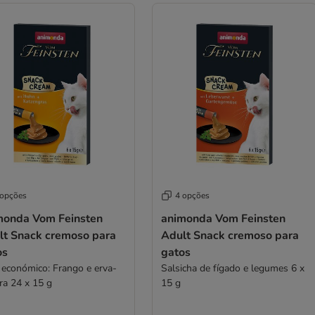
 opções
4 opções
monda Vom Feinsten
animonda Vom Feinsten
lt Snack cremoso para
Adult Snack cremoso para
os
gatos
 económico: Frango e erva-
Salsicha de fígado e legumes 6 x
ra 24 x 15 g
15 g