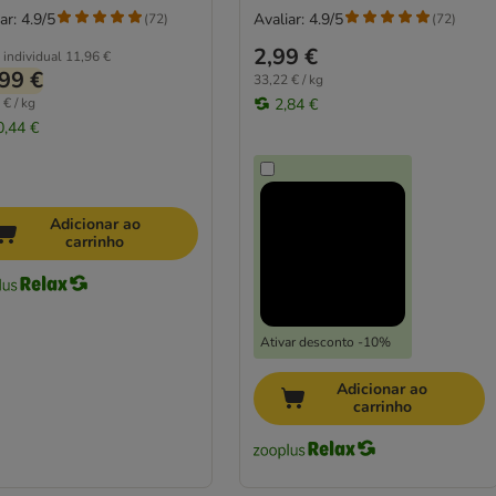
ar: 4.9/5
Avaliar: 4.9/5
(
72
)
(
72
)
2,99 €
 individual
11,96 €
99 €
33,22 € / kg
 € / kg
2,84 €
0,44 €
Adicionar ao
carrinho
Ativar desconto -10%
Adicionar ao
carrinho