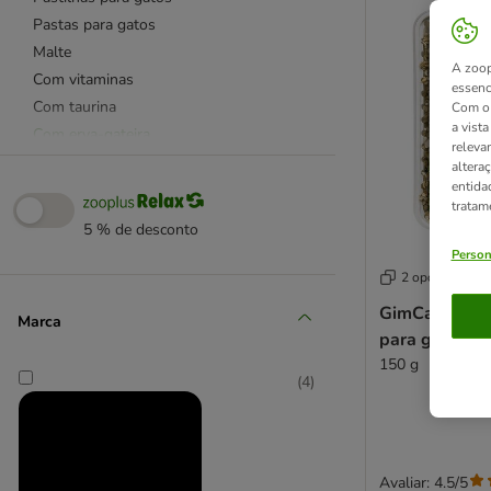
Pastas para gatos
Malte
A zoop
Com vitaminas
essenc
Com taurina
Com o 
a vist
Com erva-gateira
releva
Snacks funcionais
altera
entida
❤ Os Favoritos
tratam
Calendário do Advento
5 % de desconto
Person
Adestramento
2 opções
Com aves
GimCat Hydro
Marca
Com leite e queijo
para gatos
Com vaca e porco
150 g
(
4
)
Estômago e intestino
Higiene oral
Light
Pele e pelo
Avaliar: 4.5/5