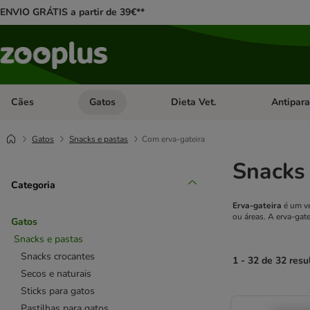
ENVIO GRÁTIS a partir de 39€**
Cães
Gatos
Dieta Vet.
Antipara
Abrir menu de categoria: Cães
Abrir menu de categoria: Gatos
Abrir menu 
Gatos
Snacks e pastas
Com erva-gateira
Snacks
Categoria
Erva-gateira
é um ve
ou áreas. A erva-gat
Gatos
Snacks e pastas
Snacks crocantes
1 - 32 de 32 resu
Secos e naturais
Sticks para gatos
product items ha
Pastilhas para gatos