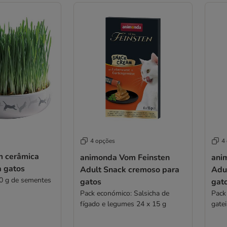
4 opções
4
m cerâmica
animonda Vom Feinsten
ani
a gatos
Adult Snack cremoso para
Adu
0 g de sementes
gatos
gat
Pack económico: Salsicha de
Pack
fígado e legumes 24 x 15 g
gatei