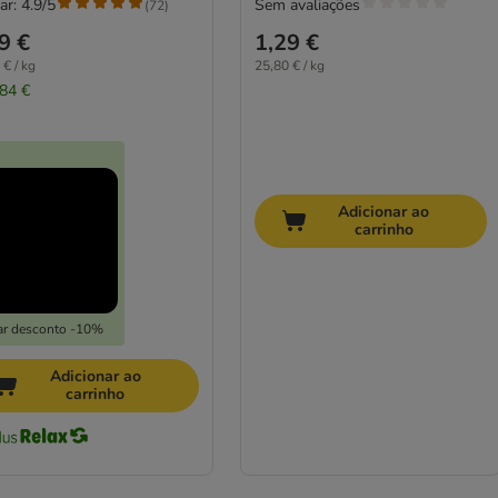
ar: 4.9/5
Sem avaliações
(
72
)
9 €
1,29 €
 € / kg
25,80 € / kg
,84 €
Adicionar ao
carrinho
ar desconto -10%
Adicionar ao
carrinho