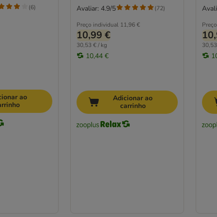
(
6
)
Avaliar: 4.9/5
Avali
(
72
)
Preço individual
11,96 €
Preço
10,99 €
10,
30,53 € / kg
30,53
10,44 €
1
cionar ao
Adicionar ao
arrinho
carrinho