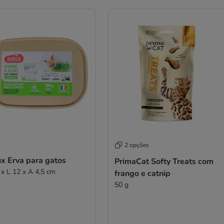
2 opções
ux Erva para gatos
PrimaCat Softy Treats com
 x L 12 x A 4,5 cm
frango e catnip
50 g