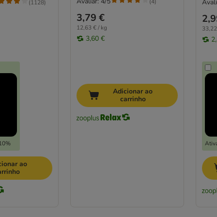
Avaliar: 4/5
(
4
)
Avali
(
1128
)
3,79 €
2,9
12,63 € / kg
33,22
3,60 €
2
Adicionar ao
carrinho
-10%
Ativ
cionar ao
arrinho