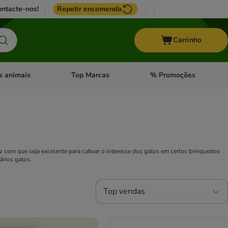
ntacte-nos!
Repetir encomenda
Carrinho
s animais
Top Marcas
% Promoções
ores
nu de categoria: Pássaros
Abrir menu de categoria: Outros animais
Abrir menu de categoria: T
z com que seja excelente para cativar o interesse dos gatos em certos brinquedos
ários gatos.
Top vendas