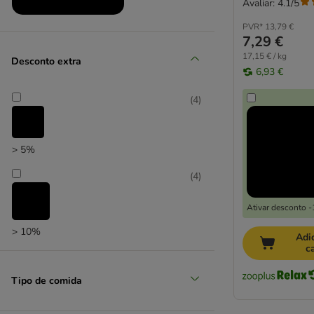
Avaliar: 4.1/5
Vitakraft
Whiskas
Produtos em promoção
PVR*
13,79 €
7,29 €
Wild Freedom
17,15 € / kg
Yarrah Bio
Desconto extra
6,93 €
(
4
)
> 5%
(
4
)
Ativar desconto 
> 10%
Adi
c
Tipo de comida