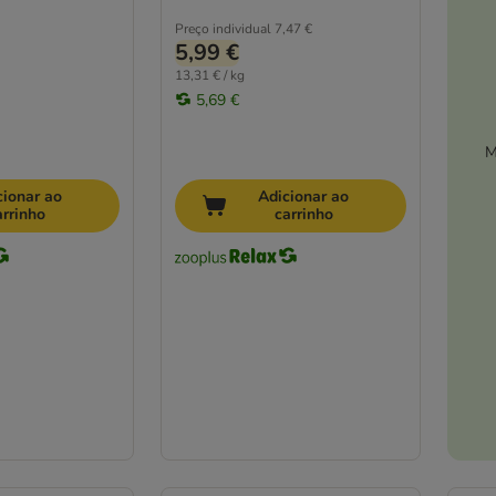
Preço individual
7,47 €
5,99 €
13,31 € / kg
5,69 €
M
cionar ao
Adicionar ao
arrinho
carrinho