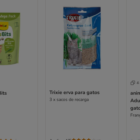
4
Trixie erva para gatos
its
ani
3 x sacos de recarga
Adu
gat
Fran