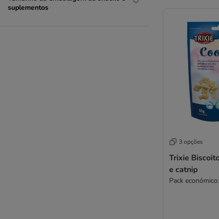
suplementos
3 opções
Trixie Biscoi
e catnip
Pack económico: