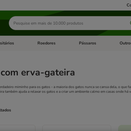
Co
Pesquisar
produtos
sitários
Roedores
Pássaros
Outro
de categoria: Dieta Vet.
Abrir menu de categoria: Antiparasitários
Abrir menu de categoria: Roed
Abrir me
 com erva-gateira
rdadeiro miminho para os gatos - a maioria dos gatos nunca se cansa dela, o que fa
eira também ajuda a relaxar os gatos e a criar um ambiente calmo em casas onde há v
ltados
ve been changed