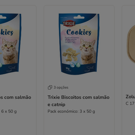
3 opções
Zol
tos com salmão
Trixie Biscoitos com salmão
C 17
e catnip
 6 x 50 g
Pack económico: 3 x 50 g