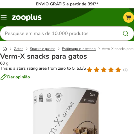
ENVIO GRÁTIS a partir de 39€**
Menu
Pesquisar
produtos
Gatos
Snacks e pastas
Estômago e intestino
Verm-X snacks para
Verm-X snacks para gatos
60 g
This is a stars rating area from zero to 5: 5.0/5
(
4
)
Dar opinião