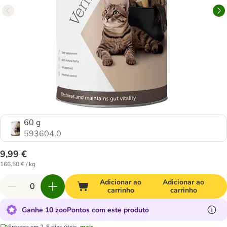
60 g
593604.0
9,99 €
166,50 € / kg
Adicionar ao
Adicionar ao
carrinho
carrinho
Ganhe 10 zooPontos com este produto
Entrega em 2-5 dias úteis.
mais