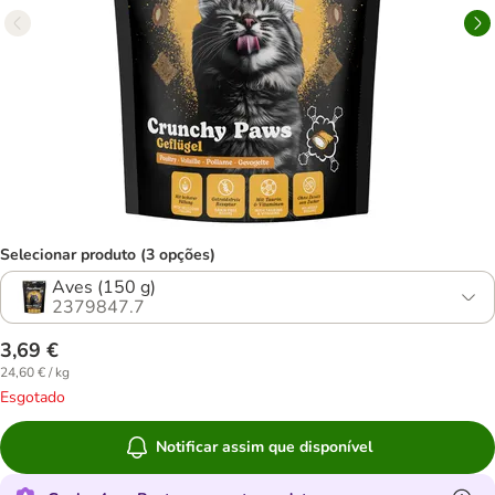
Selecionar produto (3 opções)
Aves (150 g)
2379847.7
3,69 €
24,60 € / kg
Esgotado
Notificar assim que disponível