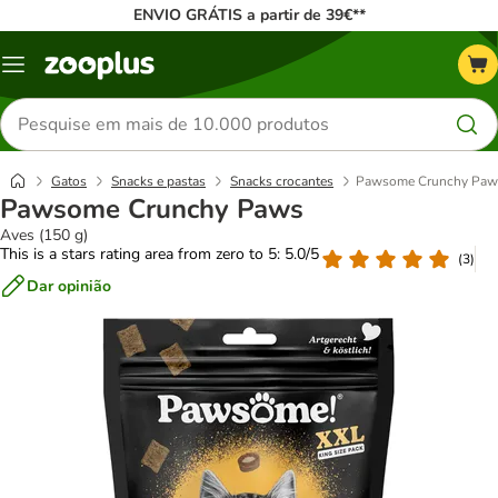
ENVIO GRÁTIS a partir de 39€**
Menu
Pesquisar
produtos
Gatos
Snacks e pastas
Snacks crocantes
Pawsome Crunchy Paw
Pawsome Crunchy Paws
Aves (150 g)
This is a stars rating area from zero to 5: 5.0/5
(
3
)
Dar opinião