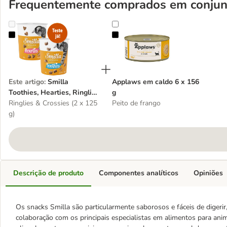
Frequentemente comprados em conjun
Smilla Toothies, Hearties, Ringlies e Crossies - Pack de degustação
Applaws em caldo 6 x 156 g
Este artigo
:
Smilla
Applaws em caldo 6 x 156
Toothies, Hearties, Ringlies
g
e Crossies - Pack de
Ringlies & Crossies (2 x 125
Peito de frango
degustação
g)
Descrição de produto
Componentes analíticos
Opiniões
Os snacks Smilla são particularmente saborosos e fáceis de digerir
colaboração com os principais especialistas em alimentos para ani