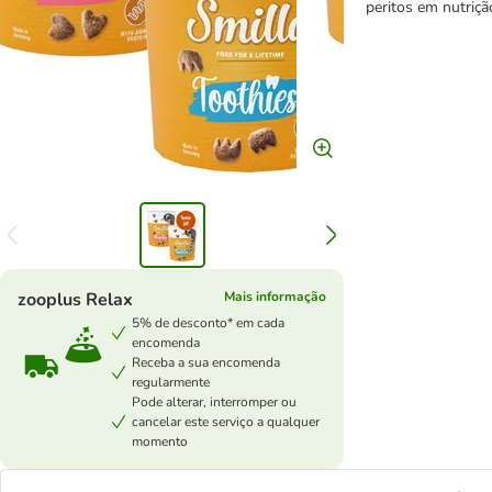
peritos em nutriçã
zooplus Relax
Mais informação
5% de desconto* em cada
encomenda
Receba a sua encomenda
regularmente
Pode alterar, interromper ou
cancelar este serviço a qualquer
momento