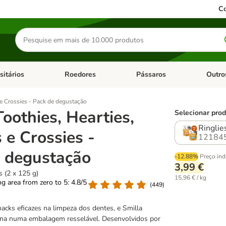
Co
Pesquisar
produtos
sitários
Roedores
Pássaros
Outro
de categoria: Dieta Vet.
Abrir menu de categoria: Antiparasitários
Abrir menu de categoria: Roed
Abrir me
s e Crossies - Pack de degustação
Toothies, Hearties,
Selecionar prod
Ringlie
s e Crossies -
12184
 degustação
-12.88%
Preço ind
3,99 €
s (2 x 125 g)
15,96 € / kg
ing area from zero to 5: 4.8/5
(
449
)
nacks eficazes na limpeza dos dentes, e Smilla
ina numa embalagem resselável. Desenvolvidos por