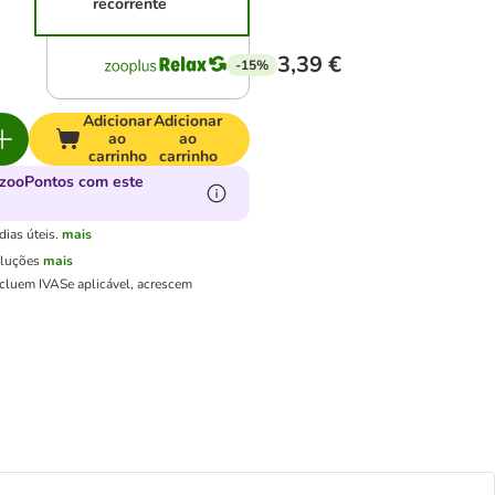
recorrente
3,39 €
-15%
Adicionar
Adicionar
ao
ao
carrinho
carrinho
zooPontos com este
ias úteis.
mais
oluções
mais
ncluem IVA
Se aplicável, acrescem