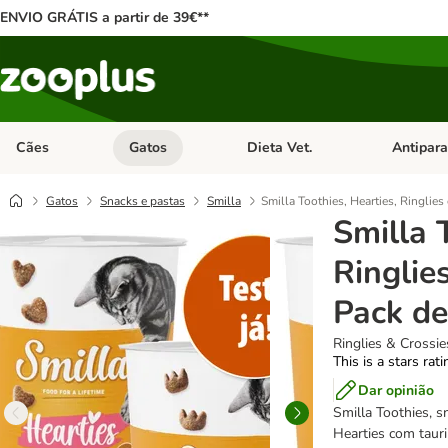
ENVIO GRÁTIS a partir de 39€**
Cães
Gatos
Dieta Vet.
Antipara
Abrir menu de categoria: Cães
Abrir menu de categoria: Gatos
Abrir menu 
Gatos
Snacks e pastas
Smilla
Smilla Toothies, Hearties, Ringlie
Smilla 
Ringlie
Pack de
Ringlies & Crossie
This is a stars rat
Dar opinião
Smilla Toothies, s
Hearties com taur