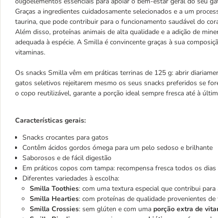
oligoelementos essenciais para apoiar o bem-estar geral do seu ga
Graças a ingredientes cuidadosamente selecionados e a um processo
taurina, que pode contribuir para o funcionamento saudável do cora
Além disso, proteínas animais de alta qualidade e a adição de min
adequada à espécie. A Smilla é convincente graças à sua composiç
vitaminas.
Os snacks Smilla vêm em práticas terrinas de 125 g: abrir diariam
gatos seletivos rejeitarem mesmo os seus snacks preferidos se 
o copo reutilizável, garante a porção ideal sempre fresca até à últi
Características gerais:
Snacks crocantes para gatos
Contêm ácidos gordos ómega para um pelo sedoso e brilhante
Saborosos e de fácil digestão
Em práticos copos com tampa: recompensa fresca todos os dias
Diferentes variedades à escolha:
Smilla Toothies
: com uma textura especial que contribui para
Smilla Hearties
: com proteínas de qualidade provenientes de 
Smilla Crossies
: sem glúten e com uma
porção extra de vit