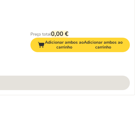
0,00 €
Preço total
Adicionar ambos ao
Adicionar ambos ao
carrinho
carrinho