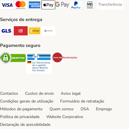
Transferência
Transferência P
Visa Payment Method
Mastercard Payment Method
American Express Payment Method
Apple Pay Payment Method
Google Pay Payment Method
PayPal Payment Method
Multibanco Payment Met
Serviços de entrega
GLS Shipping Method
CTTExpress Shipping Method
InPost Shipping Method
Paack Shipping Method
Pagamento seguro
Security
Security
Security
Contactos
Custos de envio
Aviso legal
Condições gerais de utilização
Formulário de retratação
Métodos de pagamento
Quem somos
DSA
Emprego
Política de privacidade
Website Corporativo
Declaração de acessibilidade