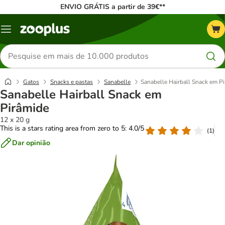
ENVIO GRÁTIS a partir de 39€**
Menu
Pesquisar
produtos
Gatos
Snacks e pastas
Sanabelle
Sanabelle Hairball Snack em P
Sanabelle Hairball Snack em
Pirâmide
12 x 20 g
This is a stars rating area from zero to 5: 4.0/5
(
1
)
Dar opinião