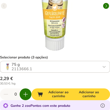
Selecionar produto (3 opções)
75 g
2113666.1
2,29 €
30,53 € / kg
Adicionar ao
Adicionar ao
carrinho
carrinho
Ganhe 2 zooPontos com este produto