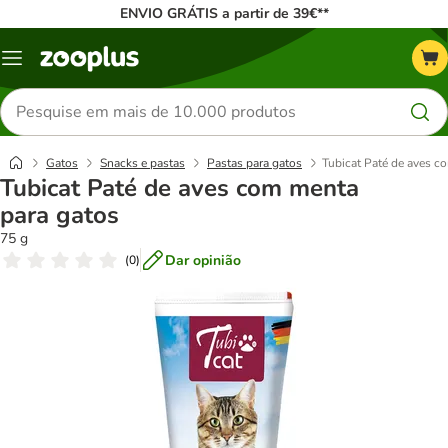
ENVIO GRÁTIS a partir de 39€**
Menu
Pesquisar
produtos
Gatos
Snacks e pastas
Pastas para gatos
Tubicat Paté de aves c
Tubicat Paté de aves com menta
para gatos
75 g
Dar opinião
(
0
)