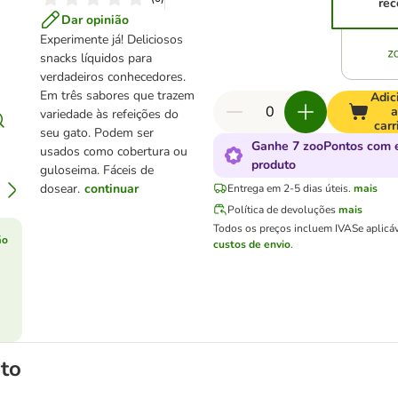
rec
Dar opinião
Experimente já! Deliciosos
snacks líquidos para
verdadeiros conhecedores.
Em três sabores que trazem
Adic
a
variedade às refeições do
carr
seu gato. Podem ser
Ganhe 7 zooPontos com 
usados como cobertura ou
produto
guloseima. Fáceis de
dosear.
continuar
Entrega em 2-5 dias úteis.
mais
Política de devoluções
mais
Todos os preços incluem IVA
Se aplicá
ão
custos de envio
.
to