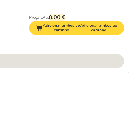
0,00 €
Preço total
Adicionar ambos ao
Adicionar ambos ao
carrinho
carrinho