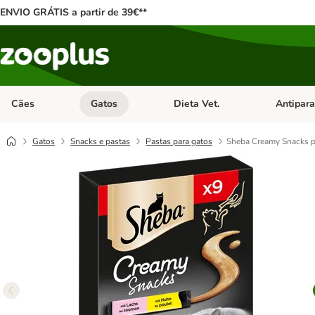
ENVIO GRÁTIS a partir de 39€**
Cães
Gatos
Dieta Vet.
Antipara
Abrir menu de categoria: Cães
Abrir menu de categoria: Gatos
Abrir menu 
Gatos
Snacks e pastas
Pastas para gatos
Sheba Creamy Snacks p