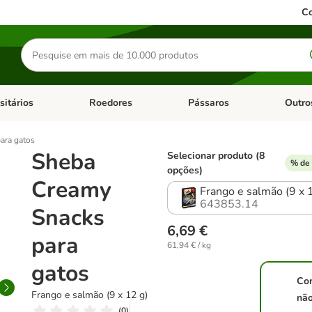
Co
Pesquisar
produtos
sitários
Roedores
Pássaros
Outro
de categoria: Dieta Vet.
Abrir menu de categoria: Antiparasitários
Abrir menu de categoria: Roed
Abrir me
ara gatos
Sheba
Selecionar produto (8
% de 
opções)
Creamy
Frango e salmão (9 x 
643853.14
Snacks
6,69 €
para
61,94 € / kg
gatos
Co
Frango e salmão (9 x 12 g)
nã
(
0
)