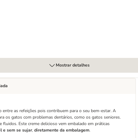
ack económico
Mostrar detalhes
dada
 entre as refeições pois contribuem para o seu bem-estar. A
ara os gatos com problemas dentários, como os gatos seniores.
de fluidos. Este creme delicioso vem embalado em práticas
il e sem se sujar
,
diretamente da embalagem
.