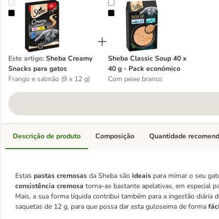
Sheba Creamy Snacks para gatos
Sheba Classic Soup 40 x 40 g - P
Este artigo
:
Sheba Creamy
Sheba Classic Soup 40 x
Snacks para gatos
40 g - Pack económico
Frango e salmão (9 x 12 g)
Com peixe branco
Descrição de produto
Composição
Quantidade recomen
Estas
pastas cremosas
da Sheba são
ideais
para mimar o seu gato
consistência cremosa
torna-as bastante apelativas, em especial p
Mais, a sua forma líquida contribui também para a ingestão diária 
saquetas de 12 g, para que possa dar esta guloseima de forma
fác