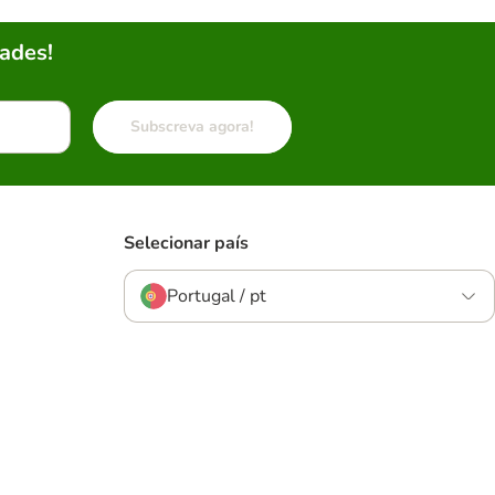
ades!
Subscreva agora!
Selecionar país
Portugal / pt