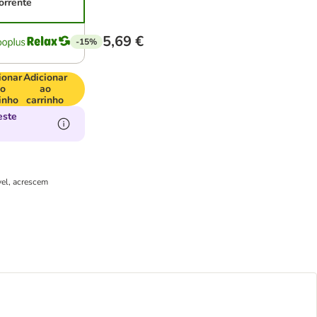
orrente
5,69 €
-15%
ionar
Adicionar
o
ao
inho
carrinho
este
vel, acrescem