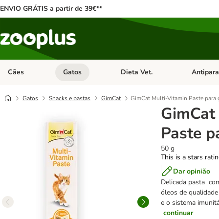
ENVIO GRÁTIS a partir de 39€**
Cães
Gatos
Dieta Vet.
Antipara
Abrir menu de categoria: Cães
Abrir menu de categoria: Gatos
Abrir menu 
Gatos
Snacks e pastas
GimCat
GimCat Multi-Vitamin Paste para 
GimCat 
Paste p
50 g
This is a stars rati
Dar opinião
Delicada pasta co
óleos de qualidade
e o sistema imunitá
continuar