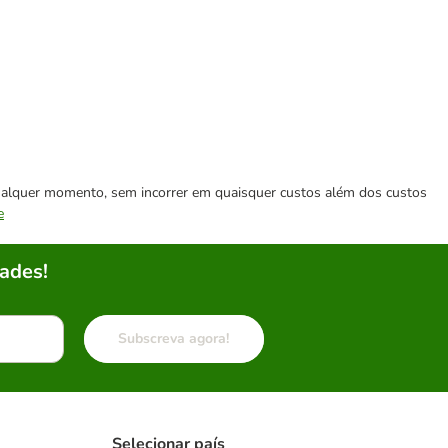
 qualquer momento, sem incorrer em quaisquer custos além dos custos
e
ades!
Subscreva agora!
Selecionar país