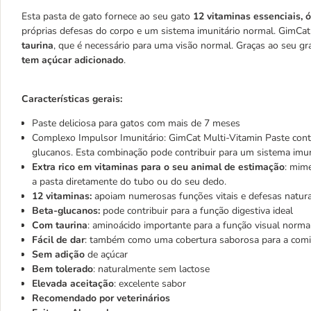
Esta pasta de gato fornece ao seu gato
12 vitaminas essenciais, 
próprias defesas do corpo e um sistema imunitário normal. GimC
taurina
, que é necessário para uma visão normal. Graças ao seu g
tem açúcar adicionado
.
Características gerais:
Paste deliciosa para gatos com mais de 7 meses
Complexo Impulsor Imunitário: GimCat Multi-Vitamin Paste conté
glucanos. Esta combinação pode contribuir para um sistema imun
Extra rico em vitaminas para o seu animal de estimação
: mim
a pasta diretamente do tubo ou do seu dedo.
12 vitaminas:
apoiam numerosas funções vitais e defesas natura
Beta-glucanos:
pode contribuir para a função digestiva ideal
Com taurina
: aminoácido importante para a função visual norma
Fácil de dar
: também como uma cobertura saborosa para a comid
Sem adição
de açúcar
Bem tolerado
: naturalmente sem lactose
Elevada aceitação
: excelente sabor
Recomendado por veterinários