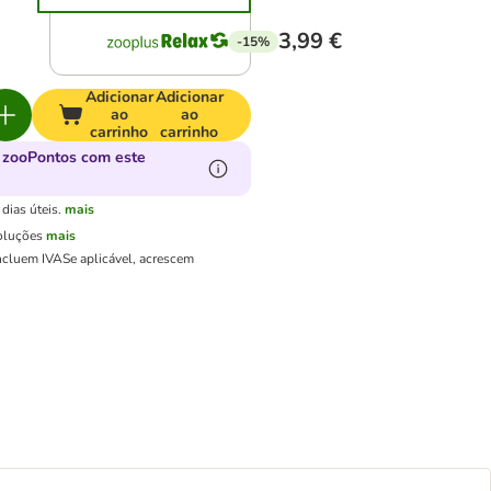
3,99 €
-15%
Adicionar
Adicionar
ao
ao
carrinho
carrinho
 zooPontos com este
dias úteis.
mais
oluções
mais
ncluem IVA
Se aplicável, acrescem