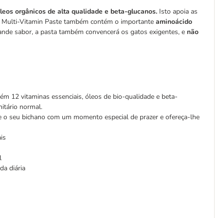
óleos orgânicos de alta qualidade e beta-glucanos.
Isto apoia as
at Multi-Vitamin Paste também contém o importante
aminoácido
rande sabor, a pasta também convencerá os gatos exigentes, e
não
m 12 vitaminas essenciais, óleos de bio-qualidade e beta-
itário normal.
e o seu bichano com um momento especial de prazer e ofereça-lhe
is
l
a diária