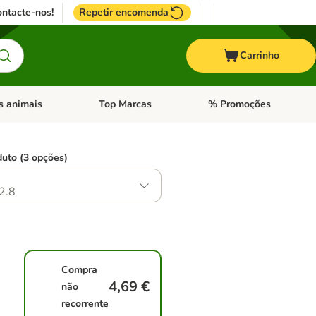
ntacte-nos!
Repetir encomenda
Carrinho
s animais
Top Marcas
% Promoções
ores
nu de categoria: Pássaros
Abrir menu de categoria: Outros animais
Abrir menu de categoria: T
duto (3 opções)
2.8
Compra
4,69 €
não
recorrente