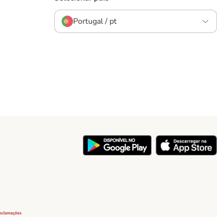
Portugal / pt
y
Security