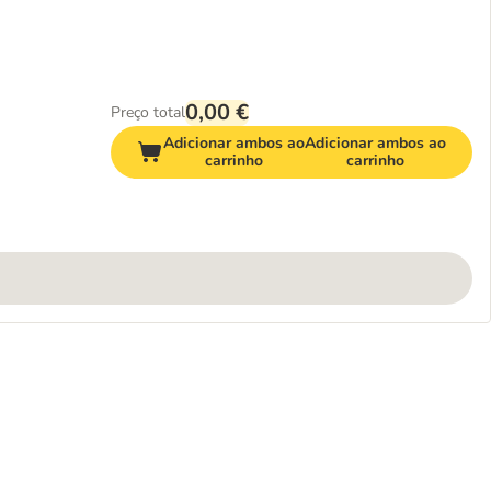
0,00 €
Preço total
Adicionar ambos ao
Adicionar ambos ao
carrinho
carrinho