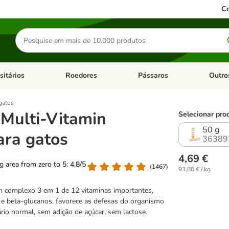
Co
Pesquisar
produtos
sitários
Roedores
Pássaros
Outro
de categoria: Dieta Vet.
Abrir menu de categoria: Antiparasitários
Abrir menu de categoria: Roed
Abrir me
gatos
Multi-Vitamin
Selecionar pro
50 g
ara gatos
36389
4,69 €
ng area from zero to 5: 4.8/5
(
1467
)
93,80 € / kg
m complexo 3 em 1 de 12 vitaminas importantes,
 e beta-glucanos, favorece as defesas do organismo
rio normal, sem adição de açúcar, sem lactose.