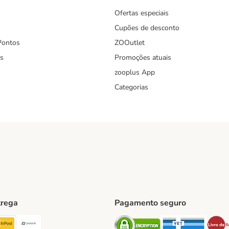
Ofertas especiais
Cupões de desconto
Pontos
ZOOutlet
s
Promoções atuais
zooplus App
Categorias
trega
Pagamento seguro
ping Method
TExpress Shipping Method
InPost Shipping Method
Paack Shipping Method
Security
Securit