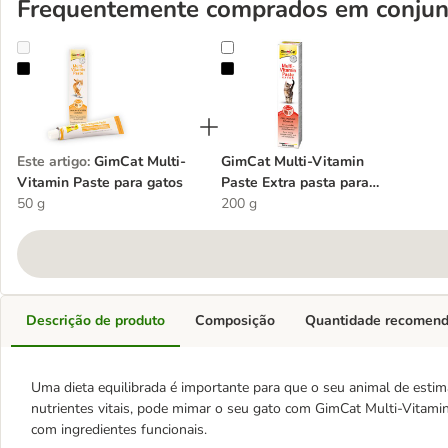
Frequentemente comprados em conjun
GimCat Multi-Vitamin Paste para gatos
GimCat Multi-Vitamin Paste Extra 
Este artigo
:
GimCat Multi-
GimCat Multi-Vitamin
Vitamin Paste para gatos
Paste Extra pasta para
50 g
gatos
200 g
Descrição de produto
Composição
Quantidade recomen
Uma dieta equilibrada é importante para que o seu animal de esti
nutrientes vitais, pode mimar o seu gato com GimCat Multi-Vitam
com ingredientes funcionais.