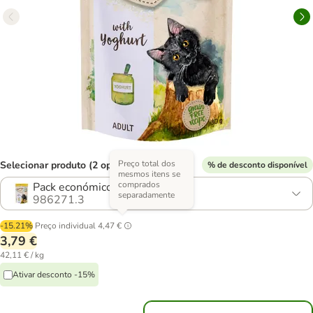
Preço total dos
Selecionar produto (2 opções)
% de desconto disponível
mesmos itens se
comprados
Pack económico: 3 x 30 g
separadamente
986271.3
-15.21%
Preço individual
4,47 €
3,79 €
42,11 € / kg
Ativar desconto -15%