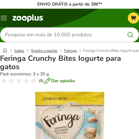
ENVIO GRÁTIS a partir de 39€**
Menu
Pesquisar
produtos
Gatos
Snacks e pastas
Feringa
Feringa Crunchy Bites Iogurte par
Feringa Crunchy Bites Iogurte para
gatos
Pack económico: 3 x 30 g
Dar opinião
(
0
)