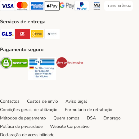
Transferência
Transferência P
Visa Payment Method
Mastercard Payment Method
American Express Payment Method
Apple Pay Payment Method
Google Pay Payment Method
PayPal Payment Method
Multibanco Payment Met
Serviços de entrega
GLS Shipping Method
CTTExpress Shipping Method
InPost Shipping Method
Paack Shipping Method
Pagamento seguro
Security
Security
Security
Contactos
Custos de envio
Aviso legal
Condições gerais de utilização
Formulário de retratação
Métodos de pagamento
Quem somos
DSA
Emprego
Política de privacidade
Website Corporativo
Declaração de acessibilidade