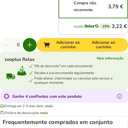
Compra não
3,79 €
recorrente
3,22 €
-15%
Adicionar ao
Adicionar ao
carrinho
carrinho
Mais informação
zooplus Relax
5% de desconto* em cada encomenda
Receba a sua encomenda regularmente
Pode alterar, interromper ou cancelar este serviço a
qualquer momento
Ganhe 4 zooPontos com este produto
Entrega em 2-5 dias úteis.
mais
Política de devoluções
mais
Frequentemente comprados em conjunto