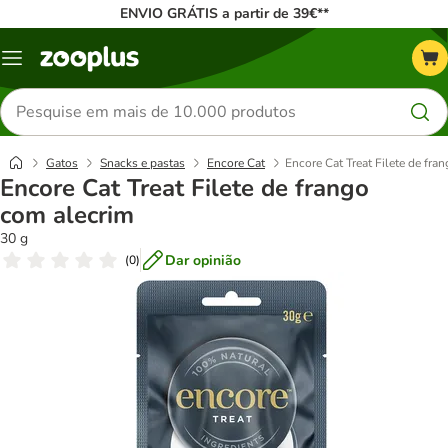
ENVIO GRÁTIS a partir de 39€**
Menu
Pesquisar
produtos
Gatos
Snacks e pastas
Encore Cat
Encore Cat Treat Filete de fra
Encore Cat Treat Filete de frango
com alecrim
30 g
Dar opinião
(
0
)