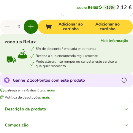
2,12 €
-15%
Adicionar ao
Adicionar ao
carrinho
carrinho
Mais informação
zooplus Relax
5% de desconto* em cada encomenda
Receba a sua encomenda regularmente
Pode alterar, interromper ou cancelar este serviço a
qualquer momento
Ganhe 2 zooPontos com este produto
Entrega em 2-5 dias úteis.
mais
Política de devoluções
mais
Descrição de produto
Composição