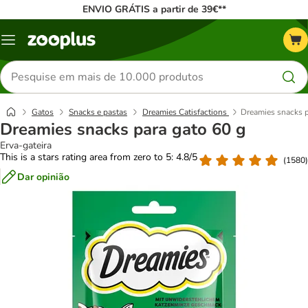
ENVIO GRÁTIS a partir de 39€**
Menu
Pesquisar
produtos
Gatos
Snacks e pastas
Dreamies Catisfactions
Dreamies snacks p
Dreamies snacks para gato 60 g
Erva-gateira
This is a stars rating area from zero to 5: 4.8/5
(
1580
)
Dar opinião