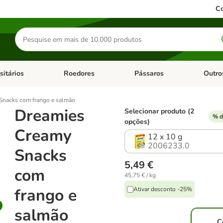
Co
Pesquisar
produtos
sitários
Roedores
Pássaros
Outro
de categoria: Dieta Vet.
Abrir menu de categoria: Antiparasitários
Abrir menu de categoria: Roed
Abrir me
Snacks com frango e salmão
Dreamies
Selecionar produto (2
% d
opções)
Creamy
12 x 10 g
2006233.0
Snacks
5,49 €
com
45,75 € / kg
frango e
Ativar desconto -25%
salmão
C