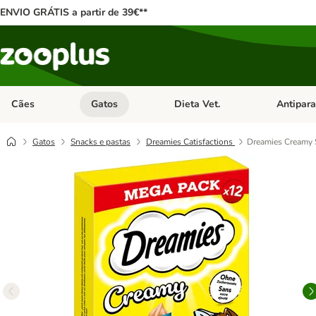
ENVIO GRÁTIS a partir de 39€**
Cães
Gatos
Dieta Vet.
Antipara
Abrir menu de categoria: Cães
Abrir menu de categoria: Gatos
Abrir menu 
Gatos
Snacks e pastas
Dreamies Catisfactions
Dreamies Creamy 