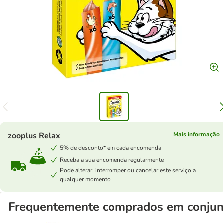
zooplus Relax
Mais informação
5% de desconto* em cada encomenda
Receba a sua encomenda regularmente
Pode alterar, interromper ou cancelar este serviço a
qualquer momento
Frequentemente comprados em conjun