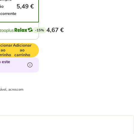
5,49 €
ão
ecorrente
4,67 €
-15%
cionar
Adicionar
ao
ao
rrinho
carrinho
 este
cável, acrescem