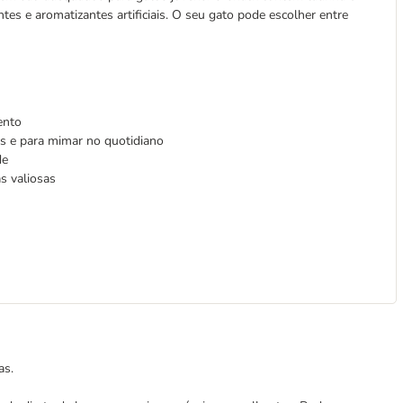
es e aromatizantes artificiais. O seu gato pode escolher entre
mento
es e para mimar no quotidiano
de
s valiosas
as.