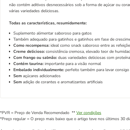
não contém aditivos desnecessários sob a forma de açúcar ou corant
várias variedades deliciosas.
Todas as características, resumidamente:
Suplemento alimentar saboroso para gatos
Também adequado para gatinhos e gatinhos em fase de cresci
Como recompensa:
ideal como snack saboroso entre as refeiçõ
Creme delicioso:
consistência cremosa, elevado teor de humida
Com frango ou salmão:
duas variedades deliciosas com proteína
Contém taurina:
importante para a visão normal
Embalado individualmente:
perfeito também para levar consigo
Sem
açúcares adicionados
Sem
adição de corantes e aromatizantes artificiais
*PVR = Preço de Venda Recomendado **
Ver condições
*Preço regular = O preço mais baixo que o artigo teve nos últimos 30 di