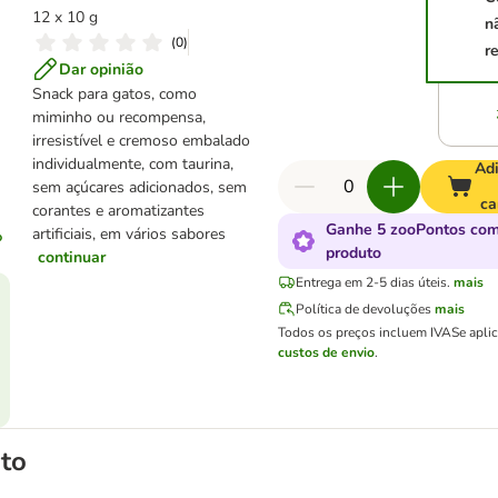
12 x 10 g
n
(
0
)
r
Dar opinião
Snack para gatos, como
miminho ou recompensa,
irresistível e cremoso embalado
individualmente, com taurina,
Adi
sem açúcares adicionados, sem
ca
corantes e aromatizantes
Ganhe 5 zooPontos com
artificiais, em vários sabores
produto
continuar
Entrega em 2-5 dias úteis.
mais
Política de devoluções
mais
Todos os preços incluem IVA
Se apli
custos de envio
.
to