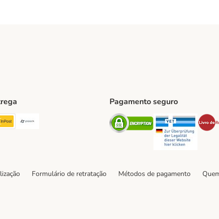
trega
Pagamento seguro
ping Method
TExpress Shipping Method
InPost Shipping Method
Paack Shipping Method
Security
Securit
hod
lização
Formulário de retratação
Métodos de pagamento
Quem