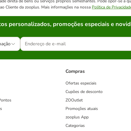
cidade direta de bens ou serviços próprios semelhantes. Pode opor-se a
o ao Cliente da zooplus. Mais informações na nossa
Política de Privacidad
os personalizados, promoções especiais e novid
mação
Compras
Ofertas especiais
Cupões de desconto
Pontos
ZOOutlet
s
Promoções atuais
zooplus App
Categorias