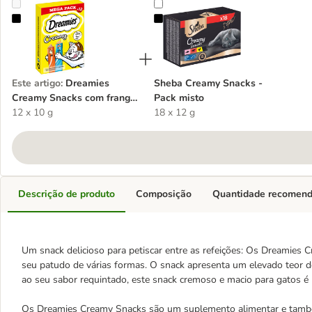
Dreamies Creamy Snacks com frango e salmão
Sheba Creamy Snacks - Pack mist
Este artigo
:
Dreamies
Sheba Creamy Snacks -
Creamy Snacks com frango
Pack misto
e salmão
12 x 10 g
18 x 12 g
Descrição de produto
Composição
Quantidade recomen
Um snack delicioso para petiscar entre as refeições: Os Dreamie
seu patudo de várias formas. O snack apresenta um elevado teor 
ao seu sabor requintado, este snack cremoso e macio para gatos é 
Os Dreamies Creamy Snacks são um suplemento alimentar e també