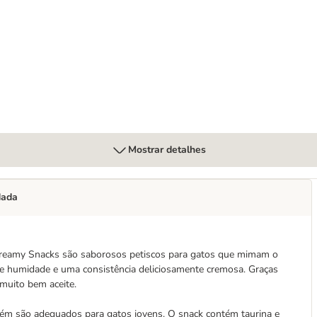
o
Mostrar detalhes
dada
s Creamy Snacks são saborosos petiscos para gatos que mimam o
de humidade e uma consistência deliciosamente cremosa. Graças
muito bem aceite.
m são adequados para gatos jovens. O snack contém taurina e