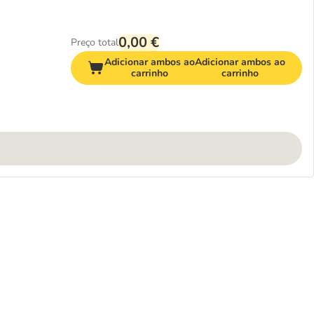
0,00 €
Preço total
Adicionar ambos ao
Adicionar ambos ao
carrinho
carrinho