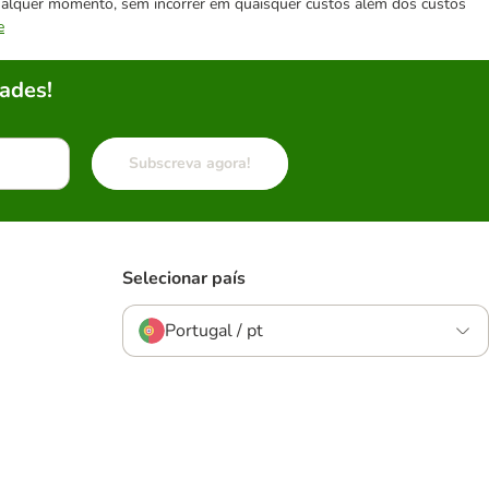
 qualquer momento, sem incorrer em quaisquer custos além dos custos
e
ades!
Subscreva agora!
Selecionar país
Portugal / pt