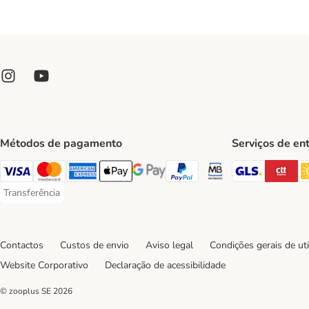
Métodos de pagamento
Serviços de en
GLS Ship
CT
Visa Payment Method
Mastercard Payment Method
American Express Payment Method
Apple Pay Payment Method
Google Pay Payment Method
PayPal Payment Method
Multibanco Payment Met
Transferência
Transferência Payment Method
Contactos
Custos de envio
Aviso legal
Condições gerais de uti
Website Corporativo
Declaração de acessibilidade
© zooplus SE
2026