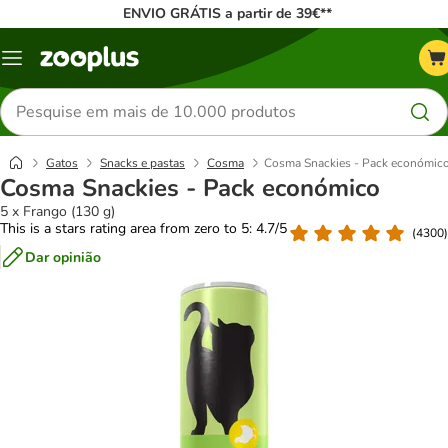
ENVIO GRÁTIS a partir de 39€**
Menu
Pesquisar
produtos
Gatos
Snacks e pastas
Cosma
Cosma Snackies - Pack económic
Cosma Snackies - Pack económico
5 x Frango (130 g)
This is a stars rating area from zero to 5: 4.7/5
(
4300
)
Dar opinião