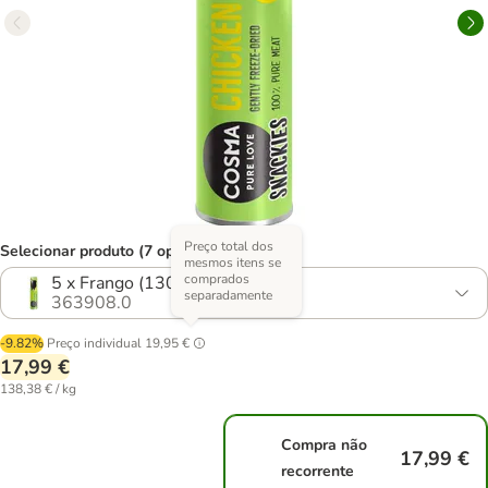
Preço total dos
Selecionar produto (7 opções)
mesmos itens se
comprados
5 x Frango (130 g)
separadamente
363908.0
-9.82%
Preço individual
19,95 €
17,99 €
138,38 € / kg
Compra não
17,99 €
recorrente