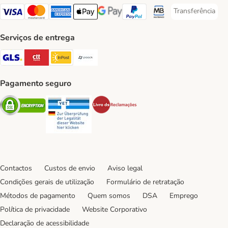
Transferência
Transferência P
Visa Payment Method
Mastercard Payment Method
American Express Payment Method
Apple Pay Payment Method
Google Pay Payment Method
PayPal Payment Method
Multibanco Payment Met
Serviços de entrega
GLS Shipping Method
CTTExpress Shipping Method
InPost Shipping Method
Paack Shipping Method
Pagamento seguro
Security
Security
Security
Contactos
Custos de envio
Aviso legal
Condições gerais de utilização
Formulário de retratação
Métodos de pagamento
Quem somos
DSA
Emprego
Política de privacidade
Website Corporativo
Declaração de acessibilidade