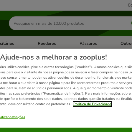
Co
Pesquisar
produtos
sitários
Roedores
Pássaros
Outro
de categoria: Dieta Vet.
Abrir menu de categoria: Antiparasitários
Abrir menu de categoria: Roed
Abrir me
Ajude-nos a melhorar a zooplus!
lus utiliza cookies, pixels e outras tecnologias ("cookies"). Usamos cookies que sã
ve snacks para gatos
iais para que o visitante da nossa página possa navegar e fazer compras na nossa lo
seu consentimento, podemos ativar cookies de desempenho, funcionais e de marke
a a melhorar a sua visita à nossa página e para lhe apresentarmos produtos e serviços
ntes para si, além de anúncios personalizados. A qualquer momento o visitante pode
ados
ções nas suas preferências ("Personalizar definições"). Para mais informações sobre 
de que faz o tratamento dos seus dados, sobre os dados que são tratados e a finali
ento, deve consultar o centro de preferências.
Política de Privacidade
ve been changed
alizar definições