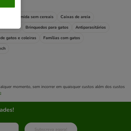
stas
Comida sem cereais
Caixas de areia
Fontes, bebedouros e comedouros
Brinquedos para gatos
Antiparasitários
de gatos e coleiras
Famílias com gatos
ech
 qualquer momento, sem incorrer em quaisquer custos além dos custos
e
ades!
Subscreva agora!