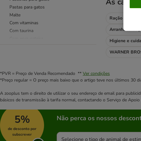
As catego
Pastas para gatos
Malte
Ração para gat
Com vitaminas
Arranhadores p
Com taurina
Com erva-gateira
Higiene e cuid
Snacks funcionais
WARNER BROS
❤ Os Favoritos
Calendário do Advento
*PVR = Preço de Venda Recomendado **
Ver condições
Adestramento
*Preço regular = O preço mais baixo que o artigo teve nos últimos 30 di
Com aves
A zooplus tem o direito de utilizar o seu endereço de email para publi
Com leite e queijo
básicos de transmissão à tarifa normal, contactando o Serviço de Apoi
Com vaca e porco
Estômago e intestino
5%
Não perca os nossos descont
Higiene oral
Light
de desconto por
Pele e pelo
subscrever
Selecione o tipo de animal de esti