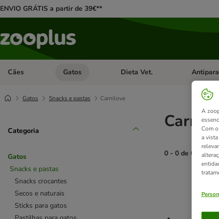
ENVIO GRÁTIS a partir de 39€**
Cães
Gatos
Dieta Vet.
Antipara
Abrir menu de categoria: Cães
Abrir menu de categoria: Gatos
Abrir menu 
Gatos
Snacks e pastas
Carnilove
A zoop
Carnilo
essenc
Com o 
Categoria
a vist
releva
0 - 0 de 0 result
altera
Gatos
entida
Snacks e pastas
tratam
product items ha
Snacks crocantes
Secos e naturais
Person
Sticks para gatos
Pastilhas para gatos