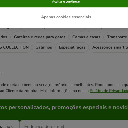
rias mais visitadas
Aceitar e continuar
os
Comida húmida para gatos
Areia para gatos
Snacks e pa
Apenas cookies essenciais
ara gatos
Malte e suplementos alimentares
ados
Gateiras e redes para gatos
Camas e casas
Transporte 
 COLLECTION
Gatinhos
Especial raças
Acessórios smart t
as.
cidade direta de bens ou serviços próprios semelhantes. Pode opor-se a
o ao Cliente da zooplus. Mais informações na nossa
Política de Privacidad
os personalizados, promoções especiais e novid
mação