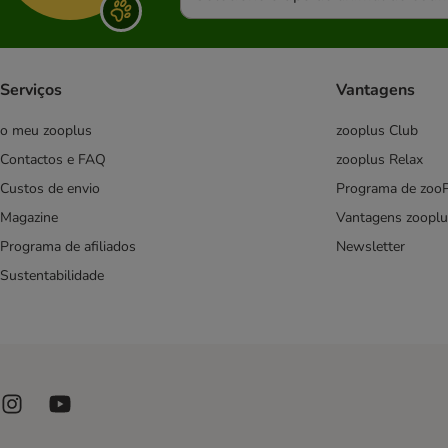
Para gatinhos
Sénior
Sem cereais
Snacks de peixe
Serviços
Vantagens
Almo Nature
o meu zooplus
zooplus Club
Animonda
Contactos e FAQ
zooplus Relax
Applaws
Custos de envio
Programa de zoo
Beaphar
Magazine
Vantagens zooplu
Brit
Programa de afiliados
Newsletter
Carnilove
Sustentabilidade
Catessy
Catz Finefood
Concept for Life
Cosma
Dentalife
Dreamies Catisfactions
Encore Cat