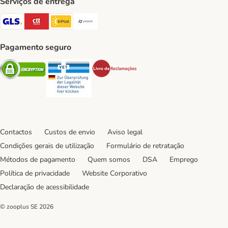
Serviços de entrega
GLS Shipping Method
CTTExpress Shipping Method
InPost Shipping Method
Paack Shipping Method
Pagamento seguro
Security
Security
Security
Contactos
Custos de envio
Aviso legal
Condições gerais de utilização
Formulário de retratação
Métodos de pagamento
Quem somos
DSA
Emprego
Política de privacidade
Website Corporativo
Declaração de acessibilidade
© zooplus SE
2026