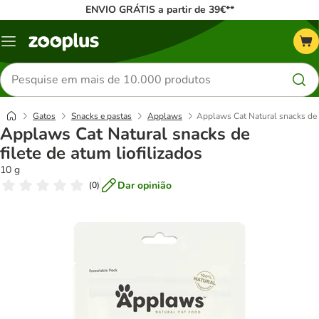
ENVIO GRÁTIS a partir de 39€**
Menu
Pesquisar
produtos
Gatos
Snacks e pastas
Applaws
Applaws Cat Natural snacks de f
Applaws Cat Natural snacks de
filete de atum liofilizados
10 g
Dar opinião
(
0
)