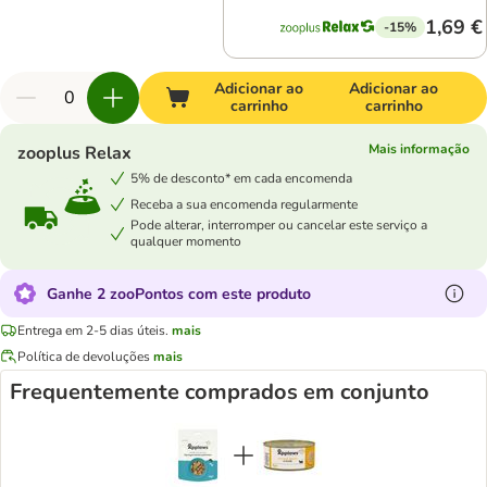
1,69 €
-15%
Adicionar ao
Adicionar ao
carrinho
carrinho
Mais informação
zooplus Relax
5% de desconto* em cada encomenda
Receba a sua encomenda regularmente
Pode alterar, interromper ou cancelar este serviço a
qualquer momento
Ganhe 2 zooPontos com este produto
Entrega em 2-5 dias úteis.
mais
Política de devoluções
mais
Frequentemente comprados em conjunto