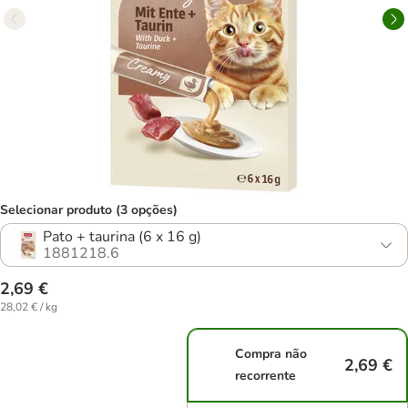
Selecionar produto (3 opções)
Pato + taurina (6 x 16 g)
1881218.6
2,69 €
28,02 € / kg
Compra não
2,69 €
recorrente