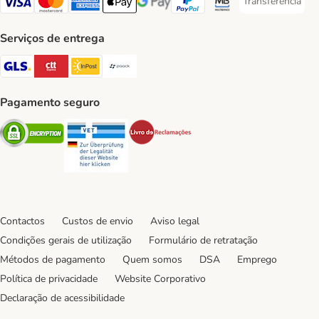
Transferência
Transferência P
Visa Payment Method
Mastercard Payment Method
American Express Payment Method
Apple Pay Payment Method
Google Pay Payment Method
PayPal Payment Method
Multibanco Payment Met
Serviços de entrega
GLS Shipping Method
CTTExpress Shipping Method
InPost Shipping Method
Paack Shipping Method
Pagamento seguro
Security
Security
Security
Contactos
Custos de envio
Aviso legal
Condições gerais de utilização
Formulário de retratação
Métodos de pagamento
Quem somos
DSA
Emprego
Política de privacidade
Website Corporativo
Declaração de acessibilidade