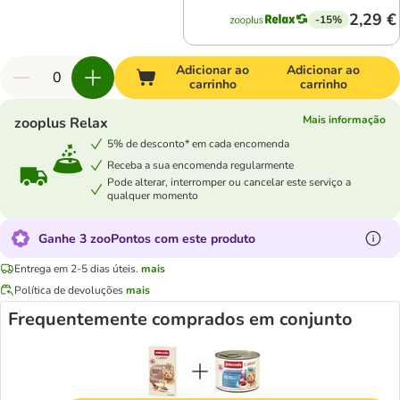
2,29 €
-15%
Adicionar ao
Adicionar ao
carrinho
carrinho
Mais informação
zooplus Relax
5% de desconto* em cada encomenda
Receba a sua encomenda regularmente
Pode alterar, interromper ou cancelar este serviço a
qualquer momento
Ganhe 3 zooPontos com este produto
Entrega em 2-5 dias úteis.
mais
Política de devoluções
mais
Frequentemente comprados em conjunto