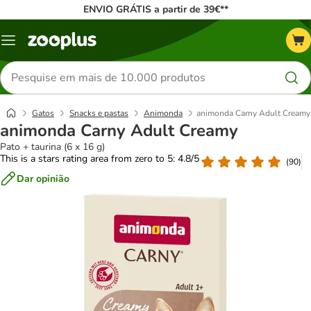
ENVIO GRÁTIS a partir de 39€**
Menu
Pesquisar
produtos
Gatos
Snacks e pastas
Animonda
animonda Carny Adult Creamy
animonda Carny Adult Creamy
Pato + taurina (6 x 16 g)
This is a stars rating area from zero to 5: 4.8/5
(
90
)
Dar opinião