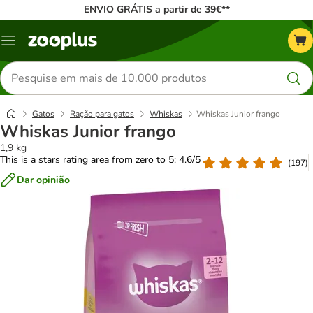
ENVIO GRÁTIS a partir de 39€**
Menu
Pesquisar
produtos
Gatos
Ração para gatos
Whiskas
Whiskas Junior frango
Whiskas Junior frango
1,9 kg
This is a stars rating area from zero to 5: 4.6/5
(
197
)
Dar opinião