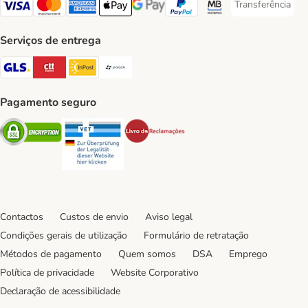
Transferência
Transferência P
Visa Payment Method
Mastercard Payment Method
American Express Payment Method
Apple Pay Payment Method
Google Pay Payment Method
PayPal Payment Method
Multibanco Payment Met
Serviços de entrega
GLS Shipping Method
CTTExpress Shipping Method
InPost Shipping Method
Paack Shipping Method
Pagamento seguro
Security
Security
Security
Contactos
Custos de envio
Aviso legal
Condições gerais de utilização
Formulário de retratação
Métodos de pagamento
Quem somos
DSA
Emprego
Política de privacidade
Website Corporativo
Declaração de acessibilidade