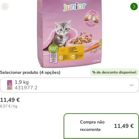
Selecionar produto (4 opções)
% de desconto disponível
1,9 kg
431977.2
11,49 €
6,57 € / kg
Compra não
11,49 €
recorrente