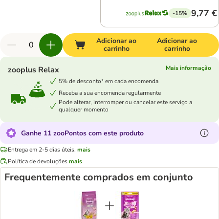
9,77 €
-15%
Adicionar ao
Adicionar ao
carrinho
carrinho
Mais informação
zooplus Relax
5% de desconto* em cada encomenda
Receba a sua encomenda regularmente
Pode alterar, interromper ou cancelar este serviço a
qualquer momento
Ganhe 11 zooPontos com este produto
Entrega em 2-5 dias úteis.
mais
Política de devoluções
mais
Frequentemente comprados em conjunto