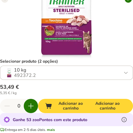
Selecionar produto (2 opções)
10 kg
492372.2
53,49 €
5,35 € / kg
Adicionar ao
Adicionar ao
carrinho
carrinho
Ganhe 53 zooPontos com este produto
Entrega em 2-5 dias úteis.
mais