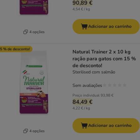
90,89 €
4,54 € / kg
Adicionar ao carrinho
4 opções
5 % de desconto!
Natural Trainer 2 x 10 kg
ração para gatos com 15 %
de desconto!
Sterilised com salmão
Sem avaliações
Preço individual
93,98 €
84,49 €
4,22 € / kg
Adicionar ao carrinho
4 opções