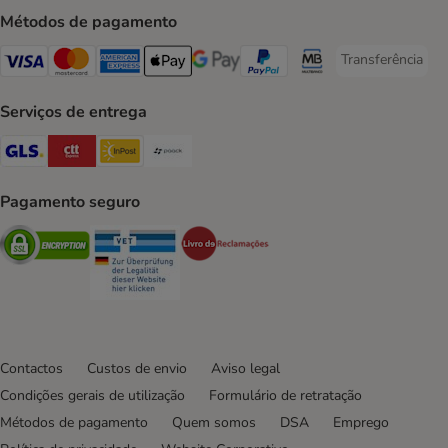
Métodos de pagamento
Transferência
Transferência P
Visa Payment Method
Mastercard Payment Method
American Express Payment Method
Apple Pay Payment Method
Google Pay Payment Method
PayPal Payment Method
Multibanco Payment Met
Serviços de entrega
GLS Shipping Method
CTTExpress Shipping Method
InPost Shipping Method
Paack Shipping Method
Pagamento seguro
Security
Security
Security
Contactos
Custos de envio
Aviso legal
Condições gerais de utilização
Formulário de retratação
Métodos de pagamento
Quem somos
DSA
Emprego