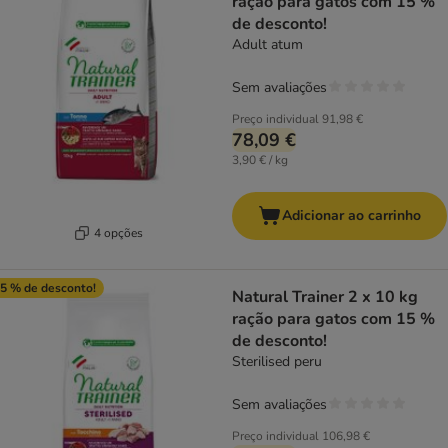
ração para gatos com 15 %
de desconto!
Adult atum
Sem avaliações
Preço individual
91,98 €
78,09 €
3,90 € / kg
Adicionar ao carrinho
4 opções
5 % de desconto!
Natural Trainer 2 x 10 kg
ração para gatos com 15 %
de desconto!
Sterilised peru
Sem avaliações
Preço individual
106,98 €