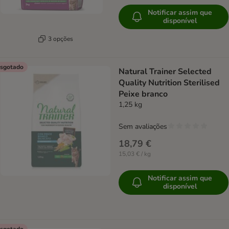
Notificar assim que
disponível
3 opções
sgotado
Natural Trainer Selected
Quality Nutrition Sterilised
Peixe branco
1,25 kg
Sem avaliações
18,79 €
15,03 € / kg
Notificar assim que
disponível
sgotado