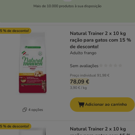
Mais de 10.000 produtos à sua disposição
5 % de desconto!
Natural Trainer 2 x 10 kg
ração para gatos com 15 %
de desconto!
Adulto frango
Sem avaliações
Preço individual
91,98 €
78,09 €
3,90 € / kg
Adicionar ao carrinho
4 opções
5 % de desconto!
Natural Trainer 2 x 10 kg