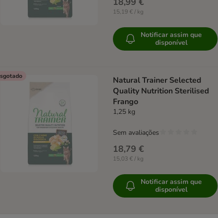
18,99 €
15,19 € / kg
Notificar assim que
disponível
sgotado
Natural Trainer Selected
Quality Nutrition Sterilised
Frango
1,25 kg
Sem avaliações
18,79 €
15,03 € / kg
Notificar assim que
disponível