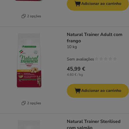
Adicionar ao carrinho
2 opções
Natural Trainer Adult com
frango
10 kg
Sem avaliações
45,99 €
4,60 € / kg
Adicionar ao carrinho
2 opções
Natural Trainer Sterilised
com salmão