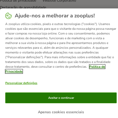
Política de privacidade
Website Corporativo
Declaração de acessibilidade
Ajude-nos a melhorar a zooplus!
© zooplus SE
2026
A zooplus utiliza cookies, pixels e outras tecnologias ("cookies"). Usamos
cookies que são essenciais para que o visitante da nossa página possa navegar
e fazer compras na nossa loja online. Com o seu consentimento, podemos
ativar cookies de desempenho, funcionais e de marketing com a vista a
melhorar a sua visita à nossa página e para lhe apresentarmos produtos e
serviços relevantes para si, além de anúncios personalizados. A qualquer
momento o visitante pode efetuar alterações nas suas preferências
("Personalizar definições"). Para mais informações sobre a entidade que faz o
tratamento dos seus dados, sobre os dados que são tratados e a finalidade
desse tratamento, deve consultar o centro de preferências.
Política de
Privacidade
Personalizar definições
Aceitar e continuar
Apenas cookies essenciais