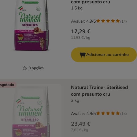
com presunto cru
1,5 kg
Avaliar: 4.9/5
(
14
)
17,29 €
11,53 € / kg
Adicionar ao carrinho
3 opções
sgotado
Natural Trainer Sterilised
com presunto cru
3 kg
Avaliar: 4.9/5
(
14
)
23,49 €
7,83 € / kg