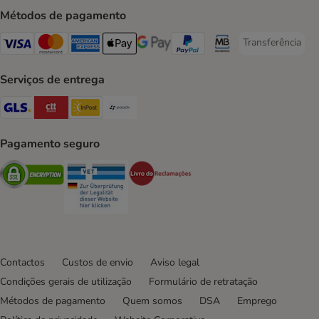
Métodos de pagamento
Transferência
Transferência P
Visa Payment Method
Mastercard Payment Method
American Express Payment Method
Apple Pay Payment Method
Google Pay Payment Method
PayPal Payment Method
Multibanco Payment Met
Serviços de entrega
GLS Shipping Method
CTTExpress Shipping Method
InPost Shipping Method
Paack Shipping Method
Pagamento seguro
Security
Security
Security
Contactos
Custos de envio
Aviso legal
Condições gerais de utilização
Formulário de retratação
Métodos de pagamento
Quem somos
DSA
Emprego