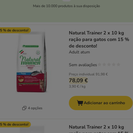
Mais de 10.000 produtos à sua disposição
5 % de desconto!
Natural Trainer 2 x 10 kg
ração para gatos com 15 %
de desconto!
Adult atum
Sem avaliações
Preço individual
91,98 €
78,09 €
3,90 € / kg
Adicionar ao carrinho
4 opções
5 % de desconto!
Natural Trainer 2 x 10 kg