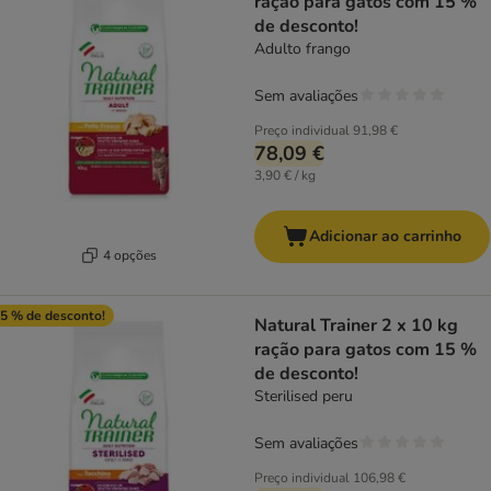
ração para gatos com 15 %
de desconto!
Adulto frango
Sem avaliações
Preço individual
91,98 €
78,09 €
3,90 € / kg
Adicionar ao carrinho
4 opções
5 % de desconto!
Natural Trainer 2 x 10 kg
ração para gatos com 15 %
de desconto!
Sterilised peru
Sem avaliações
Preço individual
106,98 €