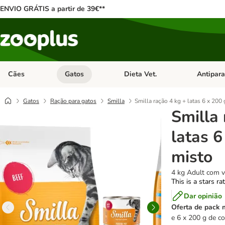
ENVIO GRÁTIS a partir de 39€**
Cães
Gatos
Dieta Vet.
Antipara
Abrir menu de categoria: Cães
Abrir menu de categoria: Gatos
Abrir menu 
Gatos
Ração para gatos
Smilla
Smilla ração 4 kg + latas 6 x 200 
Smilla 
latas 6
misto
4 kg Adult com v
This is a stars ra
Dar opinião
Oferta de pack 
e 6 x 200 g de 