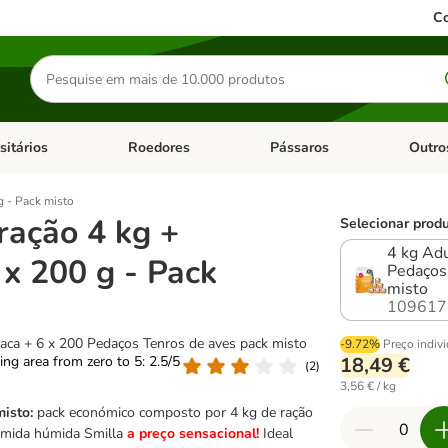
Co
Pesquisar
produtos
sitários
Roedores
Pássaros
Outro
de categoria: Dieta Vet.
Abrir menu de categoria: Antiparasitários
Abrir menu de categoria: Roed
Abrir me
g - Pack misto
ração 4 kg +
Selecionar produ
4 kg Adu
 x 200 g - Pack
Pedaços
misto
109617
aca + 6 x 200 Pedaços Tenros de aves pack misto
-9.72%
Preço indiv
ting area from zero to 5: 2.5/5
18,49 €
(
2
)
3,56 € / kg
misto:
pack económico composto por 4 kg de ração
comida húmida Smilla
a preço sensacional!
Ideal