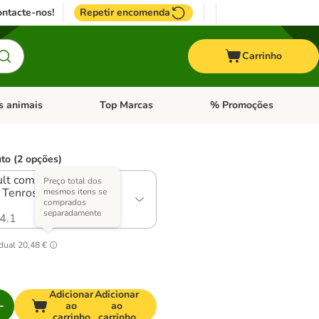
ntacte-nos!
Repetir encomenda
Carrinho
s animais
Top Marcas
% Promoções
ores
nu de categoria: Pássaros
Abrir menu de categoria: Outros animais
Abrir menu de categoria: T
to (2 opções)
lt com vaca + 6 x 200
Preço total dos
 Tenros de aves pack
mesmos itens se
comprados
separadamente
4.1
idual
20,48 €
Adicionar
Adicionar
ao
ao
carrinho
carrinho