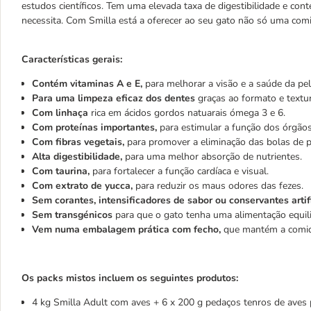
estudos científicos. Tem uma elevada taxa de digestibilidade e con
necessita. Com Smilla está a oferecer ao seu gato não só uma comi
Características gerais:
Contém vitaminas A e E,
para melhorar a visão e a saúde da pel
Para uma limpeza eficaz dos dentes
graças ao formato e textur
Com linhaça
rica em ácidos gordos natuarais ómega 3 e 6.
Com proteínas importantes,
para estimular a função dos órgãos
Com fibras vegetais,
para promover a eliminação das bolas de p
Alta digestibilidade,
para uma melhor absorção de nutrientes.
Com taurina,
para fortalecer a função cardíaca e visual.
Com extrato de yucca,
para reduzir os maus odores das fezes.
Sem corantes, intensificadores de sabor ou conservantes artifi
Sem transgénicos
para que o gato tenha uma alimentação equili
Vem numa embalagem prática com fecho,
que mantém a comid
Os packs mistos incluem os seguintes produtos:
4 kg Smilla Adult com aves + 6 x 200 g pedaços tenros de aves