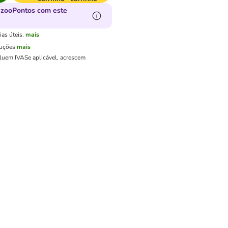
 zooPontos com este
as úteis.
mais
luções
mais
cluem IVA
Se aplicável, acrescem