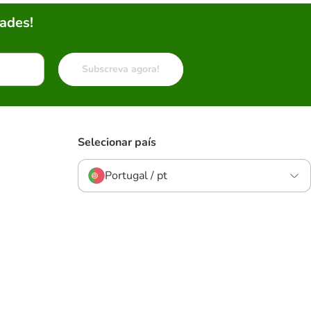
ades!
Subscreva agora!
Selecionar país
Portugal / pt