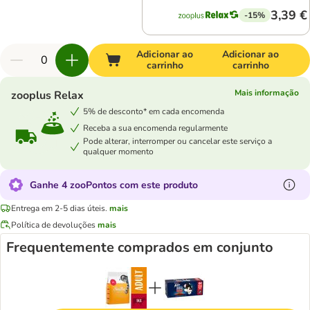
3,39 €
-15%
Adicionar ao
Adicionar ao
carrinho
carrinho
Mais informação
zooplus Relax
5% de desconto* em cada encomenda
Receba a sua encomenda regularmente
Pode alterar, interromper ou cancelar este serviço a
qualquer momento
Ganhe 4 zooPontos com este produto
Entrega em 2-5 dias úteis.
mais
Política de devoluções
mais
Frequentemente comprados em conjunto