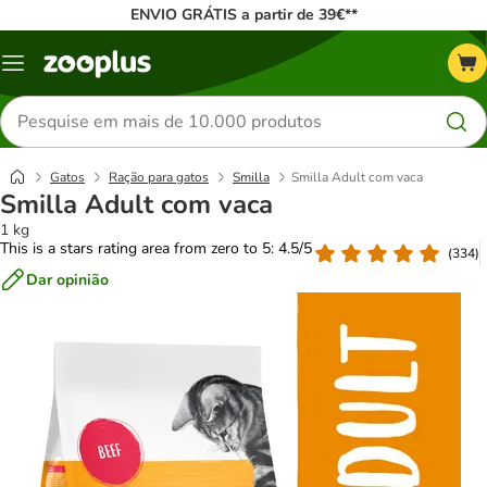
ENVIO GRÁTIS a partir de 39€**
Menu
Pesquisar
produtos
Gatos
Ração para gatos
Smilla
Smilla Adult com vaca
Smilla Adult com vaca
1 kg
This is a stars rating area from zero to 5: 4.5/5
(
334
)
Dar opinião