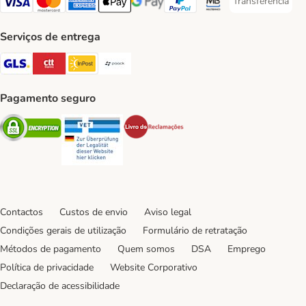
Transferência
Transferência P
Visa Payment Method
Mastercard Payment Method
American Express Payment Method
Apple Pay Payment Method
Google Pay Payment Method
PayPal Payment Method
Multibanco Payment Met
Serviços de entrega
GLS Shipping Method
CTTExpress Shipping Method
InPost Shipping Method
Paack Shipping Method
Pagamento seguro
Security
Security
Security
Contactos
Custos de envio
Aviso legal
Condições gerais de utilização
Formulário de retratação
Métodos de pagamento
Quem somos
DSA
Emprego
Política de privacidade
Website Corporativo
Declaração de acessibilidade