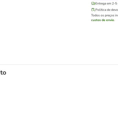
Entrega em 2-5 d
Política de dev
Todos os preços i
custos de envio
.
to
egustação misto