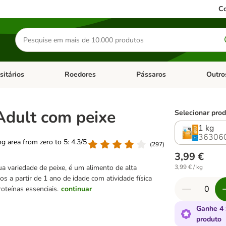
Co
Pesquisar
produtos
sitários
Roedores
Pássaros
Outro
de categoria: Dieta Vet.
Abrir menu de categoria: Antiparasitários
Abrir menu de categoria: Roed
Abrir me
Adult com peixe
Selecionar prod
1 kg
36306
ing area from zero to 5: 4.3/5
(
297
)
3,99 €
ua variedade de peixe, é um alimento de alta
3,99 € / kg
os a partir de 1 ano de idade com atividade física
oteínas essenciais.
continuar
Ganhe 4 
produto