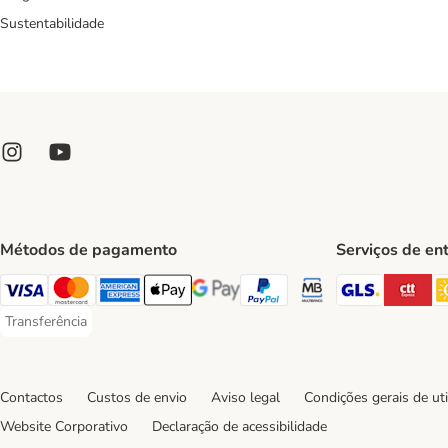
Sustentabilidade
Métodos de pagamento
Serviços de en
GLS Ship
CT
Visa Payment Method
Mastercard Payment Method
American Express Payment Method
Apple Pay Payment Method
Google Pay Payment Method
PayPal Payment Method
Multibanco Payment Met
Transferência
Transferência Payment Method
Contactos
Custos de envio
Aviso legal
Condições gerais de uti
Website Corporativo
Declaração de acessibilidade