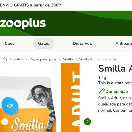
ENVIO GRÁTIS a partir de 39€**
Cães
Gatos
Dieta Vet.
Antipara
Abrir menu de categoria: Cães
Abrir menu de categoria: Gatos
Abrir menu 
Gatos
Ração para gatos
Smilla
Smilla Adult com peixe
Smilla 
1 kg
This is a stars rat
Dar opinião
Smilla Adult, na s
qualidade para gat
normal. Contém pr