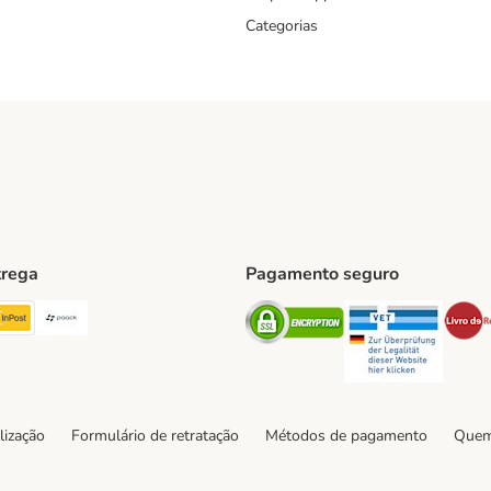
Categorias
trega
Pagamento seguro
ping Method
TExpress Shipping Method
InPost Shipping Method
Paack Shipping Method
Security
Securit
hod
lização
Formulário de retratação
Métodos de pagamento
Quem