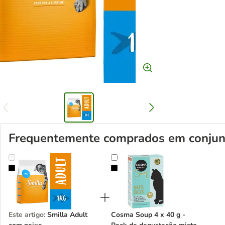
Frequentemente comprados em conjun
Smilla Adult com peixe
Cosma Soup 4 x 40 g - Pack de d
Este artigo
:
Smilla Adult
Cosma Soup 4 x 40 g -