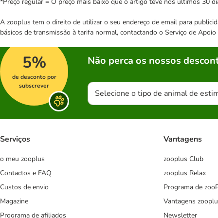
*Preço regular = O preço mais baixo que o artigo teve nos últimos 30 di
A zooplus tem o direito de utilizar o seu endereço de email para publi
básicos de transmissão à tarifa normal, contactando o Serviço de Apoi
5%
Não perca os nossos descont
de desconto por
subscrever
Selecione o tipo de animal de esti
Serviços
Vantagens
o meu zooplus
zooplus Club
Contactos e FAQ
zooplus Relax
Custos de envio
Programa de zoo
Magazine
Vantagens zooplu
Programa de afiliados
Newsletter