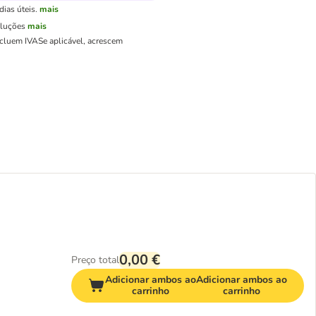
ias úteis.
mais
oluções
mais
ncluem IVA
Se aplicável, acrescem
0,00 €
Preço total
Adicionar ambos ao
Adicionar ambos ao
carrinho
carrinho