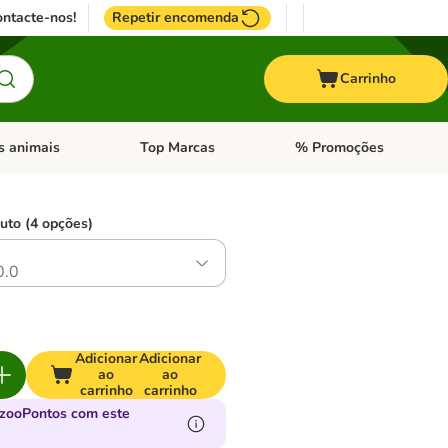
ntacte-nos!
Repetir encomenda
Carrinho
s animais
Top Marcas
% Promoções
ores
nu de categoria: Pássaros
Abrir menu de categoria: Outros animais
Abrir menu de categoria: T
uto (4 opções)
0.0
Adicionar
Adicionar
ao
ao
carrinho
carrinho
zooPontos com este