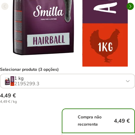
Selecionar produto (3 opções)
1 kg
2195299.3
4,49 €
4,49 € / kg
Compra não
4,49 €
recorrente