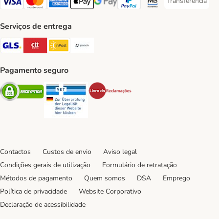
Transferência
Transferência P
Visa Payment Method
Mastercard Payment Method
American Express Payment Method
Apple Pay Payment Method
Google Pay Payment Method
PayPal Payment Method
Multibanco Payment Met
Serviços de entrega
GLS Shipping Method
CTTExpress Shipping Method
InPost Shipping Method
Paack Shipping Method
Pagamento seguro
Security
Security
Security
Contactos
Custos de envio
Aviso legal
Condições gerais de utilização
Formulário de retratação
Métodos de pagamento
Quem somos
DSA
Emprego
Política de privacidade
Website Corporativo
Declaração de acessibilidade