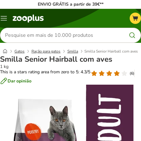
ENVIO GRÁTIS a partir de 39€**
Menu
Pesquisar
produtos
Gatos
Ração para gatos
Smilla
Smilla Senior Hairball com aves
Smilla Senior Hairball com aves
1 kg
This is a stars rating area from zero to 5: 4.3/5
(
6
)
Dar opinião