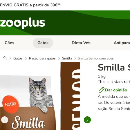
ENVIO GRÁTIS a partir de 39€**
Cães
Gatos
Dieta Vet.
Antipara
Abrir menu de categoria: Cães
Abrir menu de categoria: Gatos
Abrir menu 
Gatos
Ração para gatos
Smilla
Smilla Senior com aves
Smilla 
1 kg
This is a stars ra
Dar opinião
À medida que os 
se. Os veterinári
ração Smilla Seni