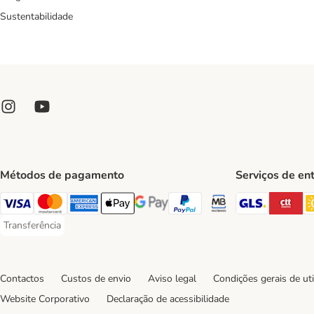
Sustentabilidade
Métodos de pagamento
Serviços de en
GLS Ship
CT
Visa Payment Method
Mastercard Payment Method
American Express Payment Method
Apple Pay Payment Method
Google Pay Payment Method
PayPal Payment Method
Multibanco Payment Met
Transferência
Transferência Payment Method
Contactos
Custos de envio
Aviso legal
Condições gerais de uti
Website Corporativo
Declaração de acessibilidade