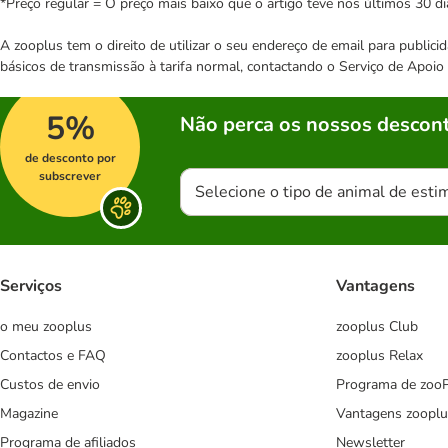
*Preço regular = O preço mais baixo que o artigo teve nos últimos 30 di
A zooplus tem o direito de utilizar o seu endereço de email para publi
básicos de transmissão à tarifa normal, contactando o Serviço de Apoi
5%
Não perca os nossos descont
de desconto por
subscrever
Selecione o tipo de animal de esti
Serviços
Vantagens
o meu zooplus
zooplus Club
Contactos e FAQ
zooplus Relax
Custos de envio
Programa de zoo
Magazine
Vantagens zooplu
Programa de afiliados
Newsletter