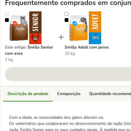
Frequentemente comprados em conjun
Smilla Senior com aves
Smilla Adult com peixe
Este artigo
:
Smilla Senior
Smilla Adult com peixe
com aves
10 kg
1 kg
Descrição de produto
Composição
Quantidade recomen
Com a idade, as necessidades dos gatos alteram-se.
Os veterinários que colaboraram no desenvolvimento da ração Sm
ração Smilla Senior para os seus cuidados gerais. À medida que o