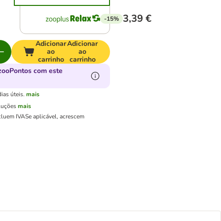
3,39 €
-15%
Adicionar
Adicionar
ao
ao
carrinho
carrinho
zooPontos com este
ias úteis.
mais
luções
mais
cluem IVA
Se aplicável, acrescem