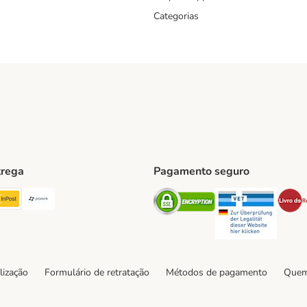
Categorias
trega
Pagamento seguro
ping Method
TExpress Shipping Method
InPost Shipping Method
Paack Shipping Method
Security
Securit
hod
lização
Formulário de retratação
Métodos de pagamento
Quem