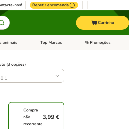
ntacte-nos!
Repetir encomenda
Carrinho
s animais
Top Marcas
% Promoções
ores
nu de categoria: Pássaros
Abrir menu de categoria: Outros animais
Abrir menu de categoria: T
uto (3 opções)
0.1
Compra
3,99 €
não
recorrente