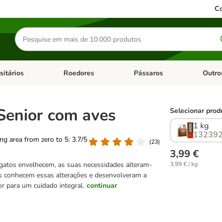
Co
Pesquisar
produtos
sitários
Roedores
Pássaros
Outro
de categoria: Dieta Vet.
Abrir menu de categoria: Antiparasitários
Abrir menu de categoria: Roed
Abrir me
Senior com aves
Selecionar prod
1 kg
132392
ting area from zero to 5: 3.7/5
(
23
)
3,99 €
gatos envelhecem, as suas necessidades alteram-
3,99 € / kg
os conhecem essas alterações e desenvolveram a
or para um cuidado integral.
continuar