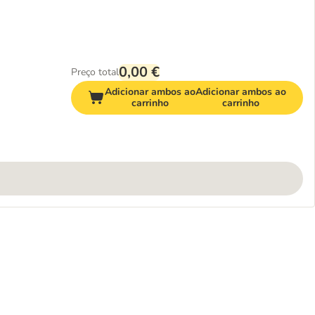
0,00 €
Preço total
Adicionar ambos ao
Adicionar ambos ao
carrinho
carrinho