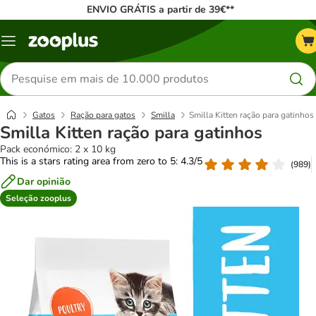
ENVIO GRÁTIS a partir de 39€**
Menu
Pesquisar
produtos
Gatos
Ração para gatos
Smilla
Smilla Kitten ração para gatinhos
Smilla Kitten ração para gatinhos
Pack económico: 2 x 10 kg
This is a stars rating area from zero to 5: 4.3/5
(
989
)
Dar opinião
Seleção zooplus