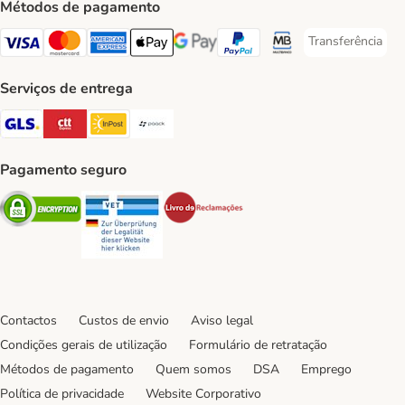
Métodos de pagamento
Transferência
Transferência P
Visa Payment Method
Mastercard Payment Method
American Express Payment Method
Apple Pay Payment Method
Google Pay Payment Method
PayPal Payment Method
Multibanco Payment Met
Serviços de entrega
GLS Shipping Method
CTTExpress Shipping Method
InPost Shipping Method
Paack Shipping Method
Pagamento seguro
Security
Security
Security
Contactos
Custos de envio
Aviso legal
Condições gerais de utilização
Formulário de retratação
Métodos de pagamento
Quem somos
DSA
Emprego
Política de privacidade
Website Corporativo