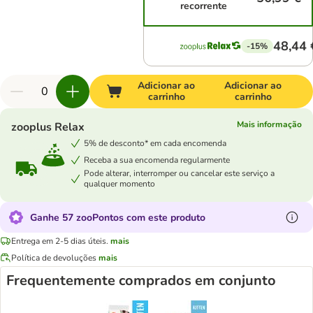
recorrente
48,44 
-15%
Adicionar ao
Adicionar ao
carrinho
carrinho
Mais informação
zooplus Relax
5% de desconto* em cada encomenda
Receba a sua encomenda regularmente
Pode alterar, interromper ou cancelar este serviço a
qualquer momento
Ganhe 57 zooPontos com este produto
Entrega em 2-5 dias úteis.
mais
Política de devoluções
mais
Frequentemente comprados em conjunto