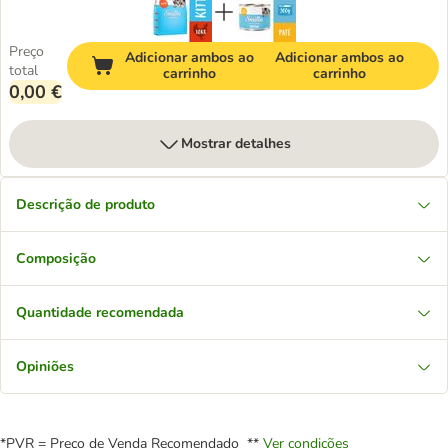
Preço
Adicionar ambos ao
Adicionar ambos ao
total
carrinho
carrinho
0,00 €
Mostrar detalhes
Descrição de produto
Composição
Quantidade recomendada
Opiniões
*PVR = Preço de Venda Recomendado **
Ver condições