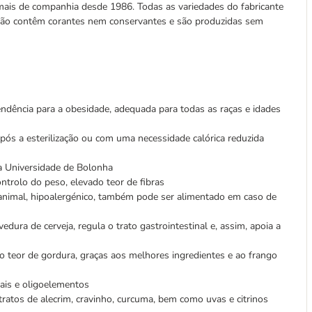
imais de companhia desde 1986. Todas as variedades do fabricante
 não contêm corantes nem conservantes e são produzidas sem
endência para a obesidade, adequada para todas as raças e idades
pós a esterilização ou com uma necessidade calórica reduzida
da Universidade de Bolonha
ontrolo do peso, elevado teor de fibras
animal, hipoalergénico, também pode ser alimentado em caso de
dura de cerveja, regula o trato gastrointestinal e, assim, apoia a
o teor de gordura, graças aos melhores ingredientes e ao frango
rais e oligoelementos
tratos de alecrim, cravinho, curcuma, bem como uvas e citrinos