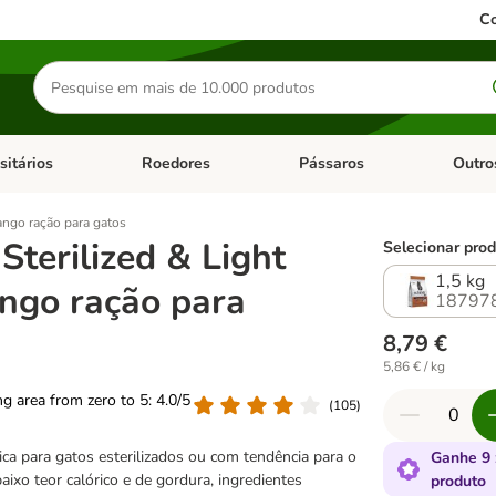
Co
Pesquisar
produtos
sitários
Roedores
Pássaros
Outro
de categoria: Dieta Vet.
Abrir menu de categoria: Antiparasitários
Abrir menu de categoria: Roed
Abrir me
rango ração para gatos
Sterilized & Light
Selecionar prod
1,5 kg
ngo ração para
18797
8,79 €
5,86 € / kg
ing area from zero to 5: 4.0/5
(
105
)
ca para gatos esterilizados ou com tendência para o
Ganhe 9 
aixo teor calórico e de gordura, ingredientes
produto