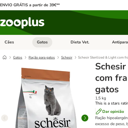
ENVIO GRÁTIS a partir de 39€**
Cães
Gatos
Dieta Vet.
Antipara
Abrir menu de categoria: Cães
Abrir menu de categoria: Gatos
Abrir menu 
Gatos
Ração para gatos
Schesir
Schesir Sterilized & Light com f
Schesir 
com fra
gatos
1,5 kg
This is a stars rat
Dar opinião
Ração hipoalergéni
excesso de peso, b