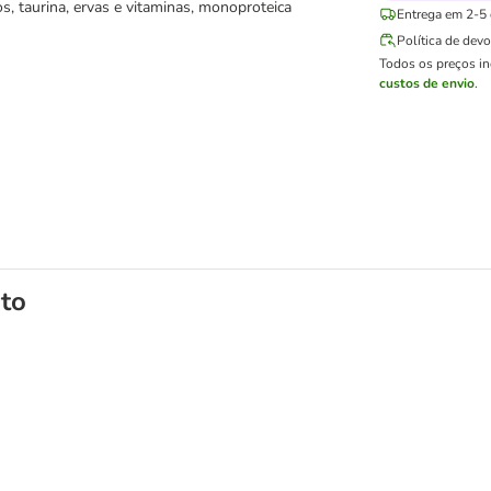
os, taurina, ervas e vitaminas, monoproteica
Entrega em 2-5 d
Política de dev
Todos os preços i
custos de envio
.
to
 para gatos