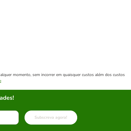
 qualquer momento, sem incorrer em quaisquer custos além dos custos
e
ades!
Subscreva agora!