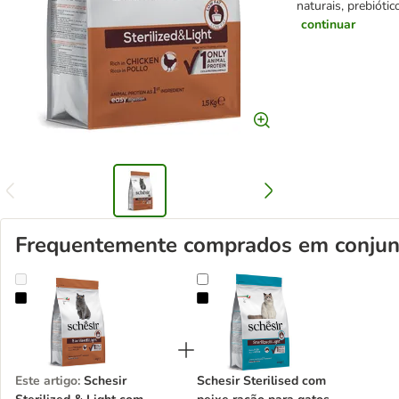
naturais, prebiótic
continuar
Frequentemente comprados em conjun
Schesir Sterilized & Light com frango ração para gatos
Schesir Sterilised com peixe ração
Este artigo
:
Schesir
Schesir Sterilised com