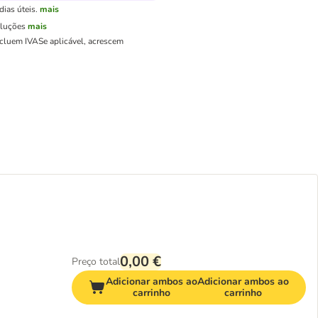
ias úteis.
mais
oluções
mais
ncluem IVA
Se aplicável, acrescem
0,00 €
Preço total
Adicionar ambos ao
Adicionar ambos ao
carrinho
carrinho