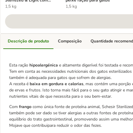
Sterilized & Light com
peixe ração para gatos
frango ração para gatos
1,5 kg
1,5 kg
Descrição de produto
Composição
Quantidade recomen
Esta ração
hipoalergénica
e altamente digerível foi testada e rec
Tem em conta as necessidades nutricionais dos gatos esterilizado
também é adequada para gatos que sofrem de alergias.
A receita é
baixa em gordura e calorias
, mas contém uma porção ex
de ervas e frutos. Isto torna mais fácil para o seu gato atingir e
nutrientes vitais de que necessita para o seu bem-estar.
Com
frango
como única fonte de proteína animal, Schesir Sterilize
também pode ser dado se tiver alergias a outras fontes de proteín
equilíbrio do trato gastrointestinal, promovendo assim uma melho
Mojave que contribuipara reduzir o odor das fezes.