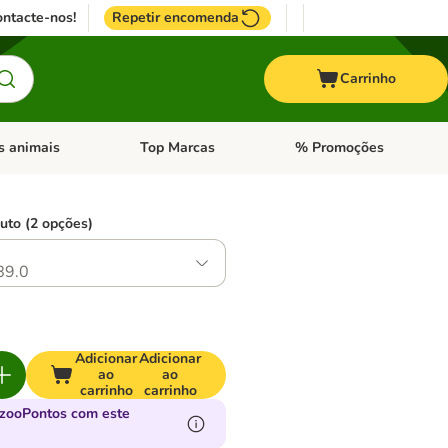
ntacte-nos!
Repetir encomenda
Carrinho
s animais
Top Marcas
% Promoções
ores
nu de categoria: Pássaros
Abrir menu de categoria: Outros animais
Abrir menu de categoria: T
uto (2 opções)
89.0
Adicionar
Adicionar
ao
ao
carrinho
carrinho
zooPontos com este