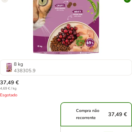
8 kg
438305.9
37,49 €
4,69 € / kg
Esgotado
Compra não
37,49 €
recorrente