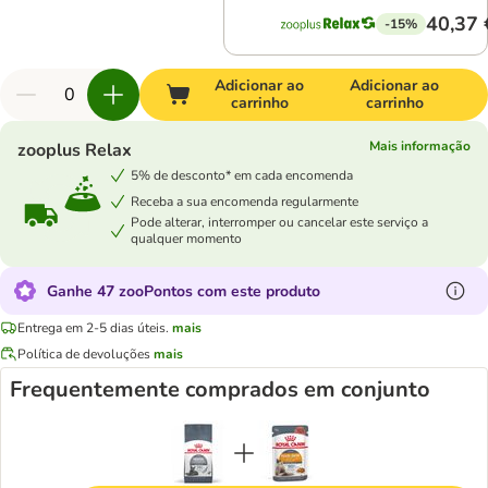
40,37 
-15%
Adicionar ao
Adicionar ao
carrinho
carrinho
Mais informação
zooplus Relax
5% de desconto* em cada encomenda
Receba a sua encomenda regularmente
Pode alterar, interromper ou cancelar este serviço a
qualquer momento
Ganhe 47 zooPontos com este produto
Entrega em 2-5 dias úteis.
mais
Política de devoluções
mais
Frequentemente comprados em conjunto