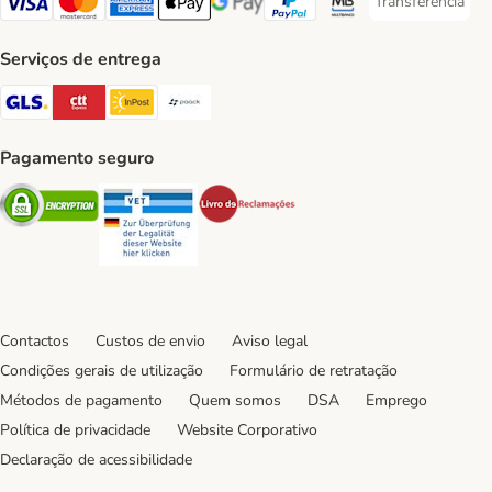
Transferência
Transferência P
Visa Payment Method
Mastercard Payment Method
American Express Payment Method
Apple Pay Payment Method
Google Pay Payment Method
PayPal Payment Method
Multibanco Payment Met
Serviços de entrega
GLS Shipping Method
CTTExpress Shipping Method
InPost Shipping Method
Paack Shipping Method
Pagamento seguro
Security
Security
Security
Contactos
Custos de envio
Aviso legal
Condições gerais de utilização
Formulário de retratação
Métodos de pagamento
Quem somos
DSA
Emprego
Política de privacidade
Website Corporativo
Declaração de acessibilidade