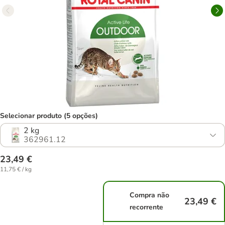
Selecionar produto (5 opções)
2 kg
362961.12
23,49 €
11,75 € / kg
Compra não
23,49 €
recorrente