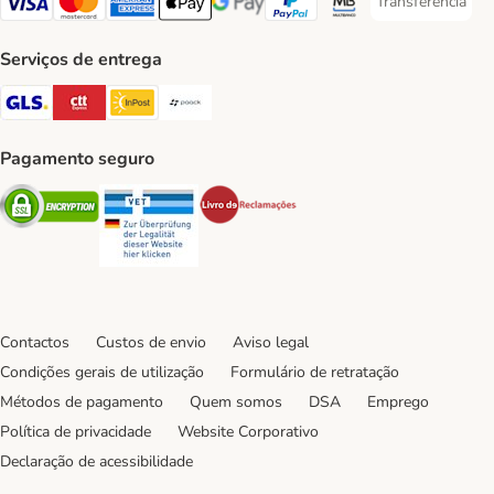
Transferência
Transferência P
Visa Payment Method
Mastercard Payment Method
American Express Payment Method
Apple Pay Payment Method
Google Pay Payment Method
PayPal Payment Method
Multibanco Payment Met
Serviços de entrega
GLS Shipping Method
CTTExpress Shipping Method
InPost Shipping Method
Paack Shipping Method
Pagamento seguro
Security
Security
Security
Contactos
Custos de envio
Aviso legal
Condições gerais de utilização
Formulário de retratação
Métodos de pagamento
Quem somos
DSA
Emprego
Política de privacidade
Website Corporativo
Declaração de acessibilidade