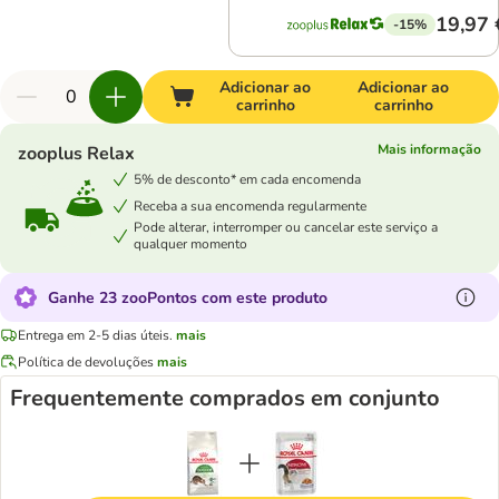
19,97 
-15%
Adicionar ao
Adicionar ao
carrinho
carrinho
Mais informação
zooplus Relax
5% de desconto* em cada encomenda
Receba a sua encomenda regularmente
Pode alterar, interromper ou cancelar este serviço a
qualquer momento
Ganhe 23 zooPontos com este produto
Entrega em 2-5 dias úteis.
mais
Política de devoluções
mais
Frequentemente comprados em conjunto