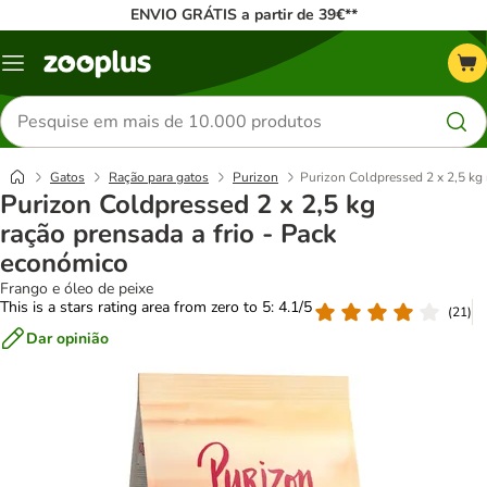
ENVIO GRÁTIS a partir de 39€**
Menu
Pesquisar
produtos
Gatos
Ração para gatos
Purizon
Purizon Coldpressed 2 x 2,5 kg 
Purizon Coldpressed 2 x 2,5 kg
ração prensada a frio - Pack
económico
Frango e óleo de peixe
This is a stars rating area from zero to 5: 4.1/5
(
21
)
Dar opinião