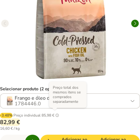
Preço total dos
Selecionar produto (2 opções)
mesmos itens se
comprados
Frango e óleo de peixe
separadamente
1784446.0
-3.48%
Preço individual
85,98 €
82,99 €
16,60 € / kg
Adicionar ao
Adicionar ao