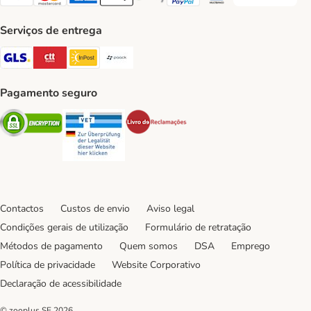
Visa Payment Method
Mastercard Payment Method
American Express Payment Method
Apple Pay Payment Method
Google Pay Payment Method
PayPal Payment Method
Multibanco Payment Met
Serviços de entrega
GLS Shipping Method
CTTExpress Shipping Method
InPost Shipping Method
Paack Shipping Method
Pagamento seguro
Security
Security
Security
Contactos
Custos de envio
Aviso legal
Condições gerais de utilização
Formulário de retratação
Métodos de pagamento
Quem somos
DSA
Emprego
Política de privacidade
Website Corporativo
Declaração de acessibilidade
© zooplus SE
2026