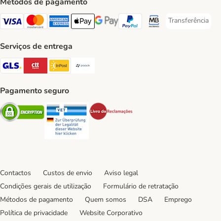
Métodos de pagamento
Transferência
Transferência P
Visa Payment Method
Mastercard Payment Method
American Express Payment Method
Apple Pay Payment Method
Google Pay Payment Method
PayPal Payment Method
Multibanco Payment Met
Serviços de entrega
GLS Shipping Method
CTTExpress Shipping Method
InPost Shipping Method
Paack Shipping Method
Pagamento seguro
Security
Security
Security
Contactos
Custos de envio
Aviso legal
Condições gerais de utilização
Formulário de retratação
Métodos de pagamento
Quem somos
DSA
Emprego
Política de privacidade
Website Corporativo