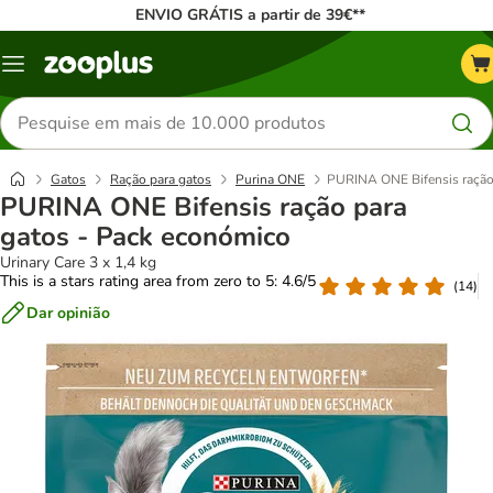
ENVIO GRÁTIS a partir de 39€**
Menu
Pesquisar
produtos
Gatos
Ração para gatos
Purina ONE
PURINA ONE Bifensis ração
PURINA ONE Bifensis ração para
gatos - Pack económico
Urinary Care 3 x 1,4 kg
This is a stars rating area from zero to 5: 4.6/5
(
14
)
Dar opinião