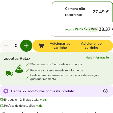
Compra não
27,49 €
recorrente
23,37 
-15%
Adicionar ao
Adicionar ao
carrinho
carrinho
Mais informação
zooplus Relax
5% de desconto* em cada encomenda
Receba a sua encomenda regularmente
Pode alterar, interromper ou cancelar este serviço a
qualquer momento
Ganhe 27 zooPontos com este produto
Entrega em 2-5 dias úteis.
mais
Política de devoluções
mais