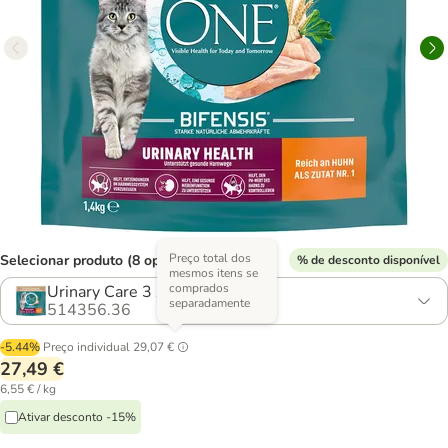
Preço total dos
Selecionar produto (8 opções)
% de desconto disponível
mesmos itens se
comprados
Urinary Care 3 x 1,4 kg
separadamente
514356.36
-5.44%
Preço individual
29,07 €
27,49 €
6,55 € / kg
Ativar desconto -15%