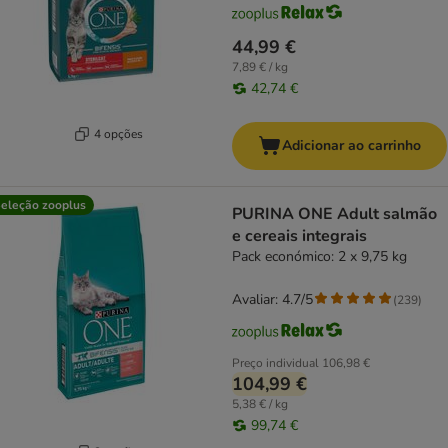
44,99 €
7,89 € / kg
42,74 €
4 opções
Adicionar ao carrinho
eleção zooplus
PURINA ONE Adult salmão
e cereais integrais
Pack económico: 2 x 9,75 kg
Avaliar: 4.7/5
(
239
)
Preço individual
106,98 €
104,99 €
5,38 € / kg
99,74 €