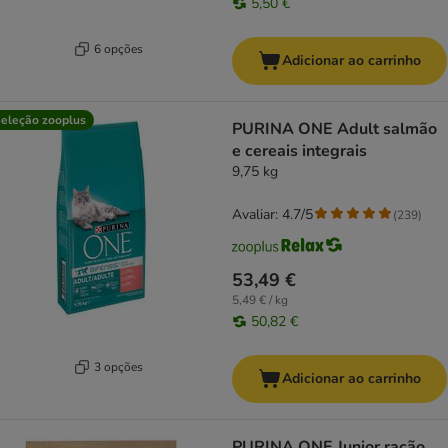
5,50 €
6 opções
Adicionar ao carrinho
eleção zooplus
PURINA ONE Adult salmão
e cereais integrais
9,75 kg
Avaliar: 4.7/5
(
239
)
53,49 €
5,49 € / kg
50,82 €
3 opções
Adicionar ao carrinho
PURINA ONE Junior ração