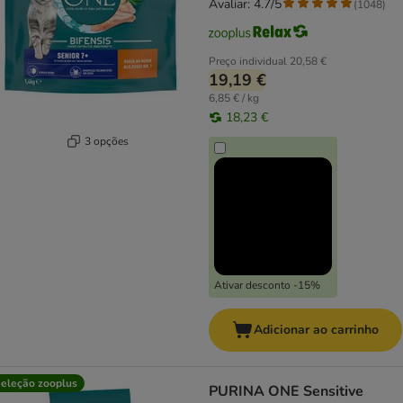
Avaliar: 4.7/5
(
1048
)
Preço individual
20,58 €
19,19 €
6,85 € / kg
18,23 €
3 opções
Ativar desconto -15%
Adicionar ao carrinho
eleção zooplus
PURINA ONE Sensitive