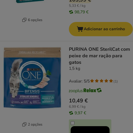
5,33 € / kg
98,79 €
6 opções
Adicionar ao carrinho
PURINA ONE SterilCat com
peixe de mar ração para
gatos
1,5 kg
Avaliar: 5/5
(
1
)
10,49 €
6,99 € / kg
9,97 €
2 opções