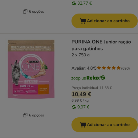
32,77 €
6 opções
Adicionar ao carrinho
PURINA ONE Junior ração
para gatinhos
2 x 750 g
Avaliar: 4.8/5
(
690
)
Preço individual
11,58 €
10,49 €
6,99 € / kg
9,97 €
6 opções
Adicionar ao carrinho