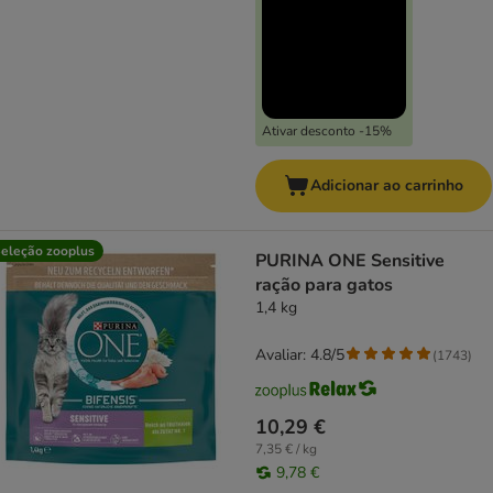
Ativar desconto -15%
Adicionar ao carrinho
eleção zooplus
PURINA ONE Sensitive
ração para gatos
1,4 kg
Avaliar: 4.8/5
(
1743
)
10,29 €
7,35 € / kg
9,78 €