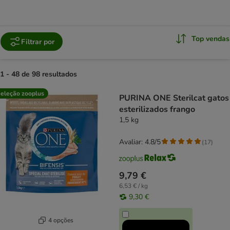
Top vendas
Filtrar por
1 - 48 de 98 resultados
product items have been changed
eleção zooplus
PURINA ONE Sterilcat gatos
esterilizados frango
1,5 kg
Avaliar: 4.8/5
(
17
)
9,79 €
6,53 € / kg
9,30 €
4 opções