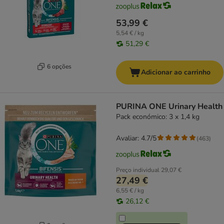
53,99 €
5,54 € / kg
51,29 €
6 opções
Adicionar ao carrinho
PURINA ONE Urinary Health
Pack económico: 3 x 1,4 kg
Avaliar: 4.7/5
(
463
)
Preço individual
29,07 €
27,49 €
6,55 € / kg
26,12 €