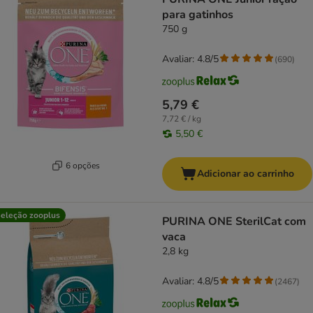
para gatinhos
750 g
Avaliar: 4.8/5
(
690
)
5,79 €
7,72 € / kg
5,50 €
6 opções
Adicionar ao carrinho
eleção zooplus
PURINA ONE SterilCat com
vaca
2,8 kg
Avaliar: 4.8/5
(
2467
)