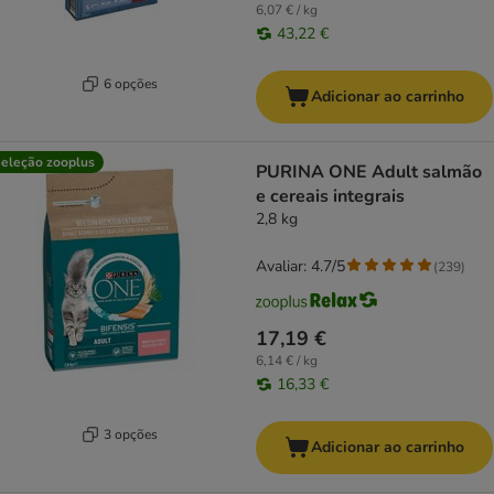
6,07 € / kg
43,22 €
6 opções
Adicionar ao carrinho
eleção zooplus
PURINA ONE Adult salmão
e cereais integrais
2,8 kg
Avaliar: 4.7/5
(
239
)
17,19 €
6,14 € / kg
16,33 €
3 opções
Adicionar ao carrinho