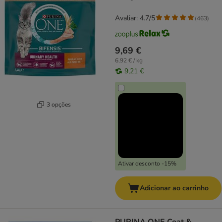
Avaliar: 4.7/5
(
463
)
9,69 €
6,92 € / kg
9,21 €
3 opções
Ativar desconto -15%
Adicionar ao carrinho