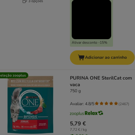
3 opções
Ativar desconto -15%
Adicionar ao carrinho
eleção zooplus
PURINA ONE SterilCat com
vaca
750 g
Avaliar: 4.8/5
(
2467
)
5,79 €
7,72 € / kg