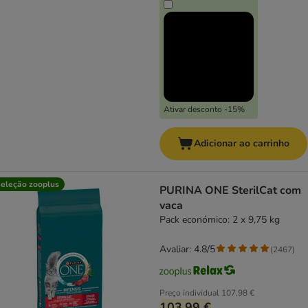
Ativar desconto -15%
Adicionar ao carrinho
eleção zooplus
PURINA ONE SterilCat com
vaca
Pack económico: 2 x 9,75 kg
Avaliar: 4.8/5
(
2467
)
Preço individual
107,98 €
103,99 €