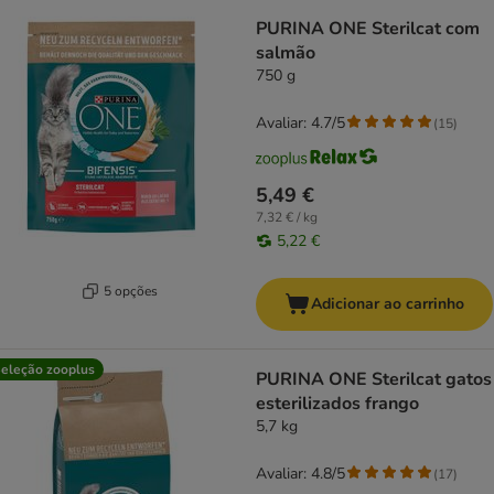
PURINA ONE Sterilcat com
salmão
750 g
Avaliar: 4.7/5
(
15
)
5,49 €
7,32 € / kg
5,22 €
5 opções
Adicionar ao carrinho
eleção zooplus
PURINA ONE Sterilcat gatos
esterilizados frango
5,7 kg
Avaliar: 4.8/5
(
17
)