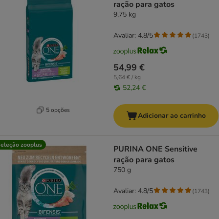
ração para gatos
9,75 kg
Avaliar: 4.8/5
(
1743
)
54,99 €
5,64 € / kg
52,24 €
5 opções
Adicionar ao carrinho
eleção zooplus
PURINA ONE Sensitive
ração para gatos
750 g
Avaliar: 4.8/5
(
1743
)