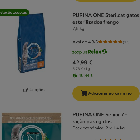
eleção zooplus
PURINA ONE Sterilcat gatos
esterilizados frango
7,5 kg
Avaliar: 4.8/5
(
17
)
42,99 €
5,73 € / kg
40,84 €
4 opções
Adicionar ao carrinho
PURINA ONE Senior 7+
ração para gatos
Pack económico: 2 x 1,4 kg