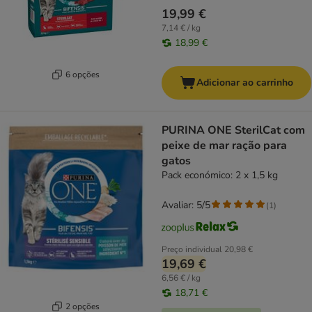
19,99 €
7,14 € / kg
18,99 €
6 opções
Adicionar ao carrinho
PURINA ONE SterilCat com
peixe de mar ração para
gatos
Pack económico: 2 x 1,5 kg
Avaliar: 5/5
(
1
)
Preço individual
20,98 €
19,69 €
6,56 € / kg
18,71 €
2 opções