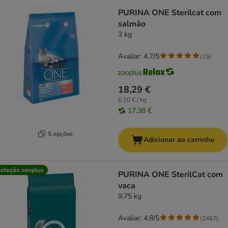
PURINA ONE Sterilcat com
salmão
3 kg
Avaliar: 4.7/5
(
15
)
18,29 €
6,10 € / kg
17,38 €
5 opções
Adicionar ao carrinho
eleção zooplus
PURINA ONE SterilCat com
vaca
9,75 kg
Avaliar: 4.8/5
(
2467
)