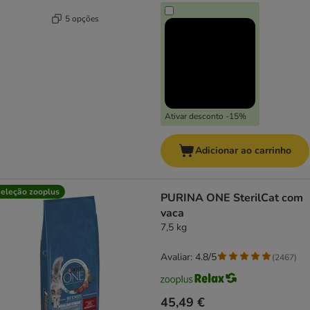
5 opções
Ativar desconto -15%
Adicionar ao carrinho
eleção zooplus
PURINA ONE SterilCat com
vaca
7,5 kg
Avaliar: 4.8/5
(
2467
)
45,49 €