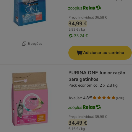
Preço individual
36,58 €
34,99 €
5,83 € / kg
33,24 €
5 opções
Adicionar ao carrinho
PURINA ONE Junior ração
para gatinhos
Pack económico: 2 x 2,8 kg
Avaliar: 4.8/5
(
690
)
Preço individual
35,98 €
34,49 €
6,16 € / kg