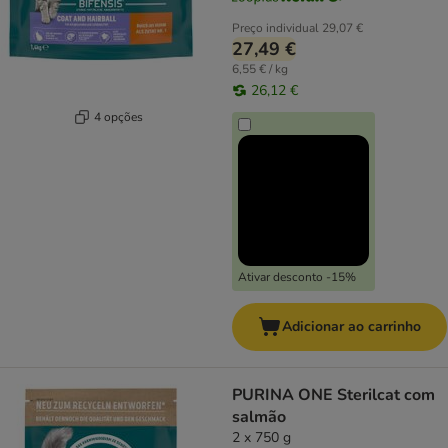
Preço individual
29,07 €
27,49 €
6,55 € / kg
26,12 €
4 opções
Ativar desconto -15%
Adicionar ao carrinho
PURINA ONE Sterilcat com
salmão
2 x 750 g