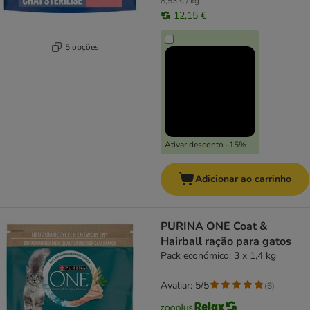
8,53 € / kg
12,15 €
5 opções
Ativar desconto -15%
Adicionar ao carrinho
PURINA ONE Coat &
Hairball ração para gatos
Pack económico: 3 x 1,4 kg
Avaliar: 5/5
(
6
)