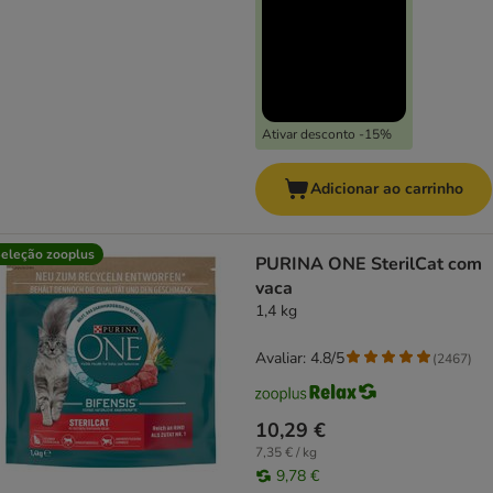
Ativar desconto -15%
Adicionar ao carrinho
eleção zooplus
PURINA ONE SterilCat com
vaca
1,4 kg
Avaliar: 4.8/5
(
2467
)
10,29 €
7,35 € / kg
9,78 €