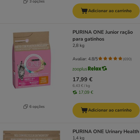
3 opções
Adicionar ao carrinho
PURINA ONE Junior ração
para gatinhos
2,8 kg
Avaliar: 4.8/5
(
690
)
17,99 €
6,43 € / kg
17,09 €
6 opções
Adicionar ao carrinho
PURINA ONE Urinary Health
1,4 kg