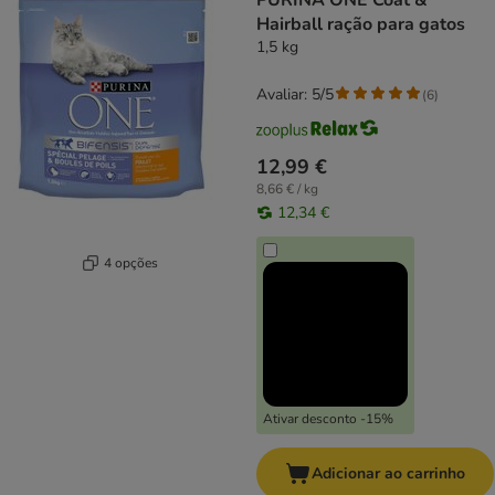
PURINA ONE Coat &
Hairball ração para gatos
1,5 kg
Avaliar: 5/5
(
6
)
12,99 €
8,66 € / kg
12,34 €
4 opções
Ativar desconto -15%
Adicionar ao carrinho