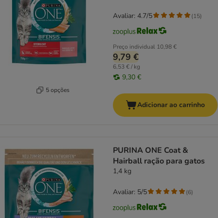
Avaliar: 4.7/5
(
15
)
Preço individual
10,98 €
9,79 €
6,53 € / kg
9,30 €
5 opções
Adicionar ao carrinho
PURINA ONE Coat &
Hairball ração para gatos
1,4 kg
Avaliar: 5/5
(
6
)