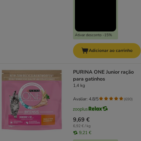
Ativar desconto -15%
Adicionar ao carrinho
PURINA ONE Junior ração
para gatinhos
1,4 kg
Avaliar: 4.8/5
(
690
)
9,69 €
6,92 € / kg
9,21 €