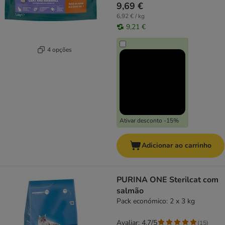
9,69 €
6,92 € / kg
9,21 €
4 opções
Ativar desconto -15%
Adicionar ao carrinho
PURINA ONE Sterilcat com
salmão
Pack económico: 2 x 3 kg
Avaliar: 4.7/5
(
15
)