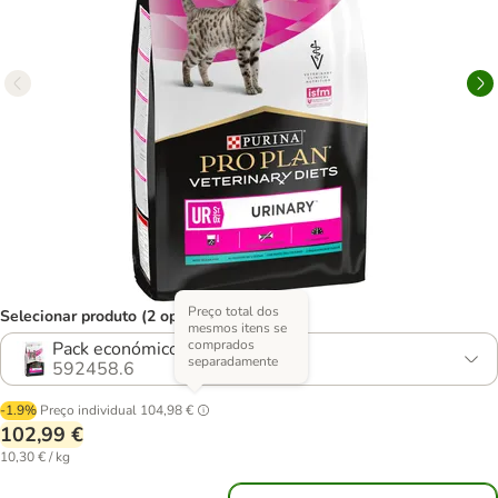
Preço total dos
Selecionar produto (2 opções)
mesmos itens se
comprados
Pack económico: 2 x 5 kg
separadamente
592458.6
-1.9%
Preço individual
104,98 €
102,99 €
10,30 € / kg