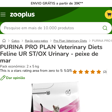
ENVIO GRÁTIS a partir de 39€**
Menu
Pesquisar
produtos
Gatos
Ração para gatos
Pro Plan Veterinary Diets
PURINA PRO PL
PURINA PRO PLAN Veterinary Diets
Feline UR ST/OX Urinary - peixe de
mar
Pack económico: 2 x 5 kg
This is a stars rating area from zero to 5: 5.0/5
(
2
)
Dar opinião