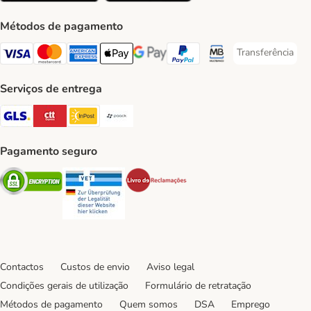
Métodos de pagamento
Transferência
Transferência P
Visa Payment Method
Mastercard Payment Method
American Express Payment Method
Apple Pay Payment Method
Google Pay Payment Method
PayPal Payment Method
Multibanco Payment Met
Serviços de entrega
GLS Shipping Method
CTTExpress Shipping Method
InPost Shipping Method
Paack Shipping Method
Pagamento seguro
Security
Security
Security
Contactos
Custos de envio
Aviso legal
Condições gerais de utilização
Formulário de retratação
Métodos de pagamento
Quem somos
DSA
Emprego