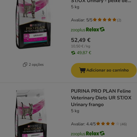
ST/OX Urinary - peixe de
mar
5 kg
Avaliar: 5/5
(
2
)
52,49 €
10,50 € / kg
49,87 €
2 opções
Adicionar ao carrinho
PURINA PRO PLAN Feline
Veterinary Diets UR ST/OX
Urinary frango
5 kg
Avaliar: 4.4/5
(
46
)