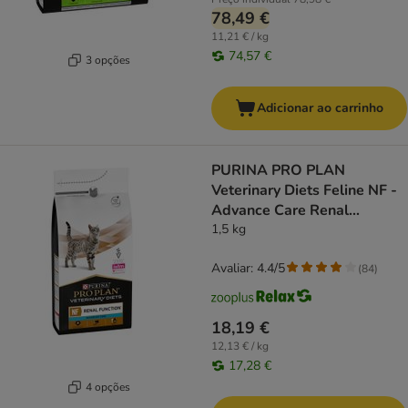
78,49 €
11,21 € / kg
74,57 €
3 opções
Adicionar ao carrinho
PURINA PRO PLAN
Veterinary Diets Feline NF -
Advance Care Renal
Function
1,5 kg
Avaliar: 4.4/5
(
84
)
18,19 €
12,13 € / kg
17,28 €
4 opções