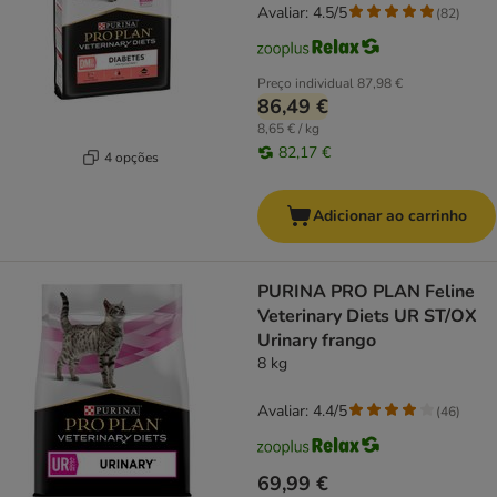
Avaliar: 4.5/5
(
82
)
Preço individual
87,98 €
86,49 €
8,65 € / kg
82,17 €
4 opções
Adicionar ao carrinho
PURINA PRO PLAN Feline
Veterinary Diets UR ST/OX
Urinary frango
8 kg
Avaliar: 4.4/5
(
46
)
69,99 €