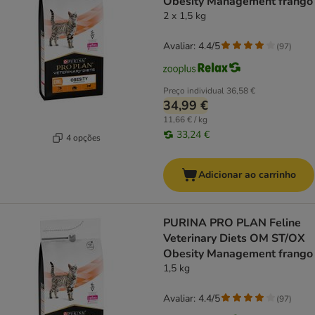
Obesity Management frango
2 x 1,5 kg
Avaliar: 4.4/5
(
97
)
Preço individual
36,58 €
34,99 €
11,66 € / kg
33,24 €
4 opções
Adicionar ao carrinho
PURINA PRO PLAN Feline
Veterinary Diets OM ST/OX
Obesity Management frango
1,5 kg
Avaliar: 4.4/5
(
97
)