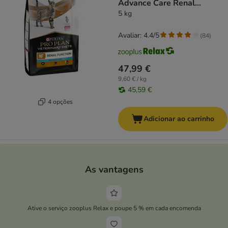
Advance Care Renal
Function
5 kg
Avaliar: 4.4/5
(
84
)
47,99 €
9,60 € / kg
45,59 €
4 opções
Adicionar ao carrinho
As vantagens
Ative o serviço zooplus Relax e poupe 5 % em cada encomenda