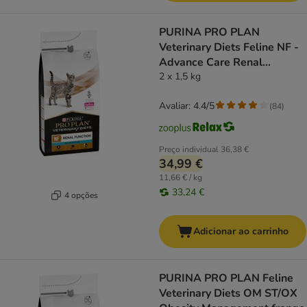
PURINA PRO PLAN
Veterinary Diets Feline NF -
Advance Care Renal
Function
2 x 1,5 kg
Avaliar: 4.4/5
(
84
)
Preço individual
36,38 €
34,99 €
11,66 € / kg
33,24 €
4 opções
Adicionar ao carrinho
PURINA PRO PLAN Feline
Veterinary Diets OM ST/OX