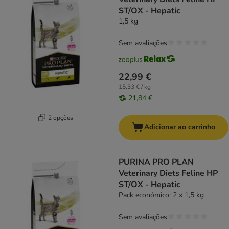
ST/OX - Hepatic
1,5 kg
Sem avaliações
22,99 €
15,33 € / kg
21,84 €
2 opções
Adicionar ao carrinho
PURINA PRO PLAN
Veterinary Diets Feline HP
ST/OX - Hepatic
Pack económico: 2 x 1,5 kg
Sem avaliações