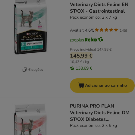
Veterinary Diets Feline EN
ST/OX - Gastrointestinal
Pack económico: 2 x 7 kg
Avaliar: 4.6/5
(
145
)
Preço individual
147,98 €
145,99 €
10,43 € / kg
138,69 €
6 opções
Adicionar ao carrinho
PURINA PRO PLAN
Veterinary Diets Feline DM
ST/OX Diabetes
Management
Pack económico: 2 x 5 kg