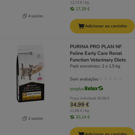
12,13 € / kg
17,28 €
4 opções
Adicionar ao carrinho
PURINA PRO PLAN NF
Feline Early Care Renal
Function Veterinary Diets
Pack económico: 2 x 1,5 kg
Sem avaliações
Preço individual
36,58 €
34,99 €
11,66 € / kg
33,24 €
2 opções
Adicionar ao carrinho