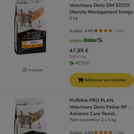
Veterinary Diets OM ST/OX
Obesity Management frango
5 kg
Avaliar: 4.4/5
(
97
)
47,99 €
9,60 € / kg
45,59 €
4 opções
Adicionar ao carrinho
PURINA PRO PLAN
Veterinary Diets Feline NF -
Advance Care Renal
Function
Pack económico: 2 x 5 kg
Avaliar: 4.4/5
(
84
)