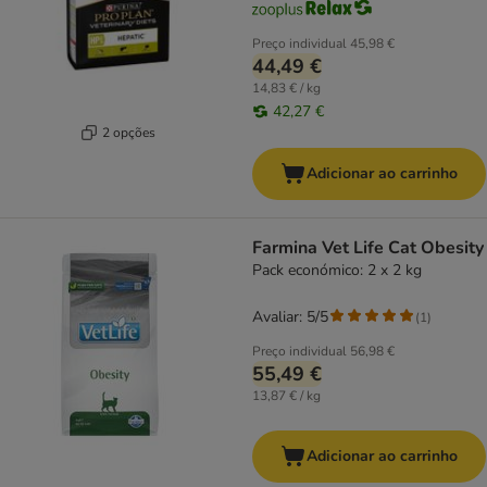
Preço individual
45,98 €
44,49 €
14,83 € / kg
42,27 €
2 opções
Adicionar ao carrinho
Farmina Vet Life Cat Obesity
Pack económico: 2 x 2 kg
Avaliar: 5/5
(
1
)
Preço individual
56,98 €
55,49 €
13,87 € / kg
Adicionar ao carrinho