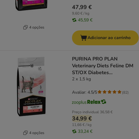
47,99 €
9,60 € / kg
45,59 €
4 opções
Adicionar ao carrinho
PURINA PRO PLAN
Veterinary Diets Feline DM
ST/OX Diabetes
Management
2 x 1,5 kg
Avaliar: 4.5/5
(
82
)
Preço individual
36,58 €
34,99 €
11,66 € / kg
33,24 €
4 opções