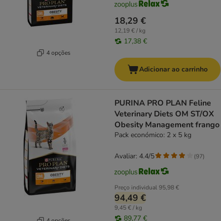
18,29 €
12,19 € / kg
17,38 €
4 opções
Adicionar ao carrinho
PURINA PRO PLAN Feline
Veterinary Diets OM ST/OX
Obesity Management frango
Pack económico: 2 x 5 kg
Avaliar: 4.4/5
(
97
)
Preço individual
95,98 €
94,49 €
9,45 € / kg
89,77 €
4 opções