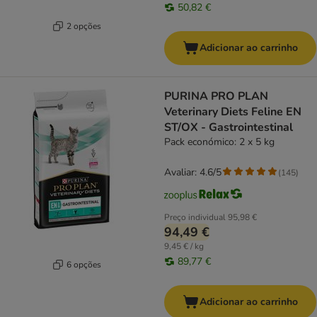
50,82 €
2 opções
Adicionar ao carrinho
PURINA PRO PLAN
Veterinary Diets Feline EN
ST/OX - Gastrointestinal
Pack económico: 2 x 5 kg
Avaliar: 4.6/5
(
145
)
Preço individual
95,98 €
94,49 €
9,45 € / kg
89,77 €
6 opções
Adicionar ao carrinho