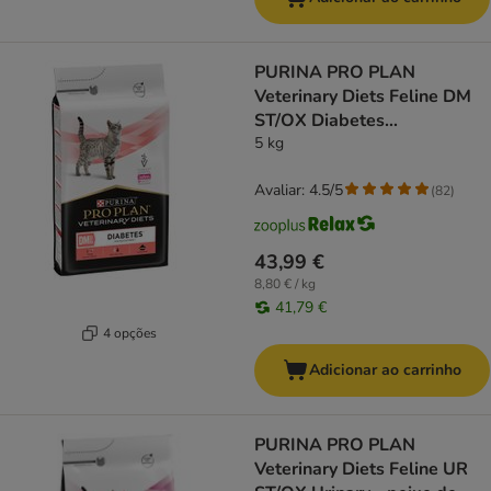
PURINA PRO PLAN
Veterinary Diets Feline DM
ST/OX Diabetes
Management
5 kg
Avaliar: 4.5/5
(
82
)
43,99 €
8,80 € / kg
41,79 €
4 opções
Adicionar ao carrinho
PURINA PRO PLAN
Veterinary Diets Feline UR