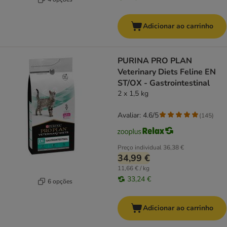
Adicionar ao carrinho
PURINA PRO PLAN
Veterinary Diets Feline EN
ST/OX - Gastrointestinal
2 x 1,5 kg
Avaliar: 4.6/5
(
145
)
Preço individual
36,38 €
34,99 €
11,66 € / kg
33,24 €
6 opções
Adicionar ao carrinho