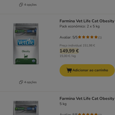
4 opções
Farmina Vet Life Cat Obesity
Pack económico: 2 x 5 kg
Avaliar: 5/5
(
1
)
Preço individual
151,98 €
149,99 €
15,00 € / kg
Adicionar ao carrinho
4 opções
Farmina Vet Life Cat Obesity
5 kg
Avaliar: 5/5
(
1
)