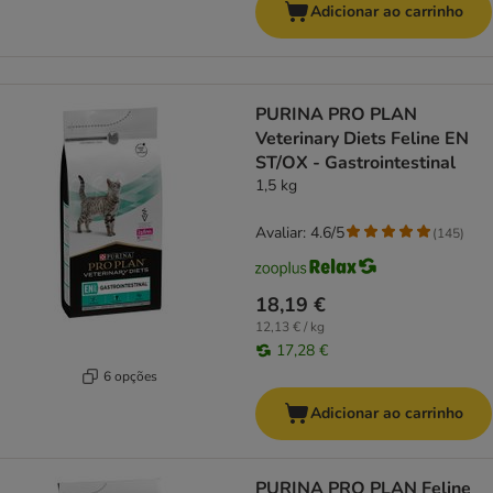
Adicionar ao carrinho
PURINA PRO PLAN
Veterinary Diets Feline EN
ST/OX - Gastrointestinal
1,5 kg
Avaliar: 4.6/5
(
145
)
18,19 €
12,13 € / kg
17,28 €
6 opções
Adicionar ao carrinho
PURINA PRO PLAN Feline