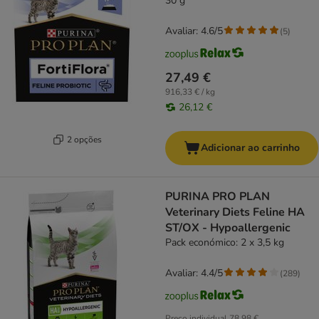
30 g
Avaliar: 4.6/5
(
5
)
27,49 €
916,33 € / kg
26,12 €
2 opções
Adicionar ao carrinho
PURINA PRO PLAN
Veterinary Diets Feline HA
ST/OX - Hypoallergenic
Pack económico: 2 x 3,5 kg
Avaliar: 4.4/5
(
289
)
Preço individual
78,98 €