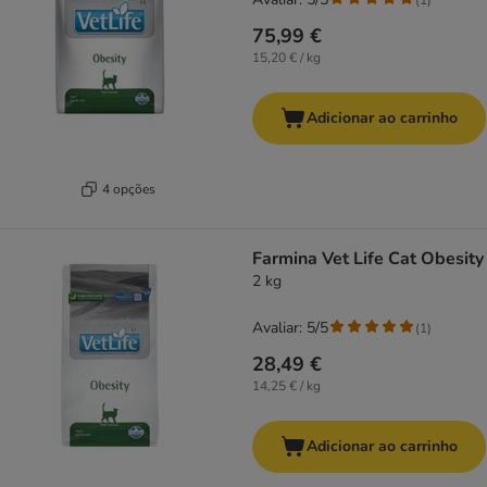
75,99 €
15,20 € / kg
Adicionar ao carrinho
4 opções
Farmina Vet Life Cat Obesity
2 kg
Avaliar: 5/5
(
1
)
28,49 €
14,25 € / kg
Adicionar ao carrinho