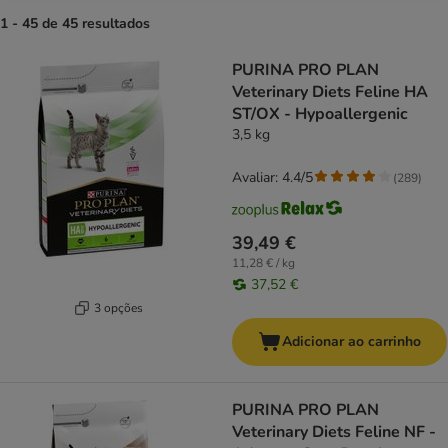
1 - 45 de 45 resultados
product items have been changed
PURINA PRO PLAN
Veterinary Diets Feline HA
ST/OX - Hypoallergenic
3,5 kg
Avaliar: 4.4/5
(
289
)
39,49 €
11,28 € / kg
37,52 €
3 opções
Adicionar ao carrinho
PURINA PRO PLAN
Veterinary Diets Feline NF -