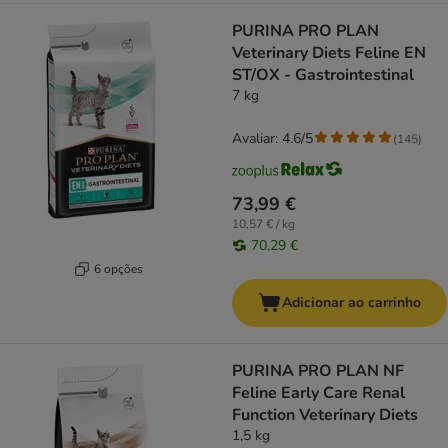
PURINA PRO PLAN
Veterinary Diets Feline EN
ST/OX - Gastrointestinal
7 kg
Avaliar: 4.6/5
(
145
)
73,99 €
10,57 € / kg
70,29 €
6 opções
Adicionar ao carrinho
PURINA PRO PLAN NF
Feline Early Care Renal
Function Veterinary Diets
1,5 kg