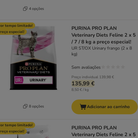
4 opções
or tempo limitado!
PURINA PRO PLAN
reço especial!
Veterinary Diets Feline 2 x 5
/ 7 / 8 kg a preço especial!
UR ST/OX Urinary frango (2 x 8
kg)
Sem avaliações
Preço individual
139,98 €
135,99 €
8,50 € / kg
8 opções
Adicionar ao carrinho
or tempo limitado!
PURINA PRO PLAN
reço especial!
Veterinary Diets Feline 2 x 5