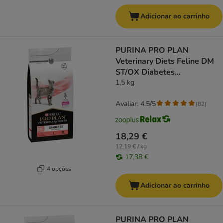
Adicionar ao carrinho
PURINA PRO PLAN
Veterinary Diets Feline DM
ST/OX Diabetes
Management
1,5 kg
Avaliar: 4.5/5
(
82
)
18,29 €
12,19 € / kg
17,38 €
4 opções
Adicionar ao carrinho
PURINA PRO PLAN