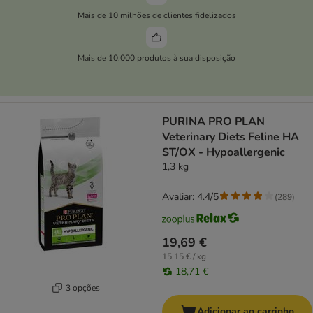
Mais de 10 milhões de clientes fidelizados
Mais de 10.000 produtos à sua disposição
PURINA PRO PLAN
Veterinary Diets Feline HA
ST/OX - Hypoallergenic
1,3 kg
Avaliar: 4.4/5
(
289
)
19,69 €
15,15 € / kg
18,71 €
3 opções
Adicionar ao carrinho