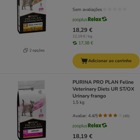
Sem avaliações
18,29 €
12,19 € / kg
17,38 €
2 opções
Adicionar ao carrinho
PURINA PRO PLAN Feline
Veterinary Diets UR ST/OX
Urinary frango
1,5 kg
Avaliar: 4.4/5
(
46
)
18,19 €