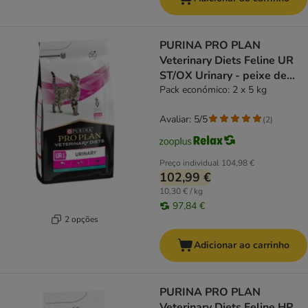
PURINA PRO PLAN
Veterinary Diets Feline UR
ST/OX Urinary - peixe de
mar
Pack económico: 2 x 5 kg
Avaliar: 5/5
(
2
)
Preço individual
104,98 €
102,99 €
10,30 € / kg
97,84 €
2 opções
Adicionar ao carrinho
PURINA PRO PLAN
Veterinary Diets Feline HP