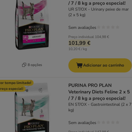
/ 7 / 8 kg a preço especial!
UR ST/OX - Urinary peixe de mar
(2 x 5 kg)
Sem avaliações
Preço individual
104,98 €
101,99 €
10,20 € / kg
8 opções
Adicionar ao carrinho
or tempo limitado!
PURINA PRO PLAN
reço especial!
Veterinary Diets Feline 2 x 5
/ 7 / 8 kg a preço especial!
EN ST/OX - Gastrointestinal (2 x 7
kg)
Sem avaliações