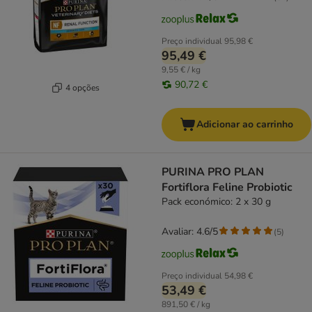
Preço individual
95,98 €
95,49 €
9,55 € / kg
90,72 €
4 opções
Adicionar ao carrinho
PURINA PRO PLAN
Fortiflora Feline Probiotic
Pack económico: 2 x 30 g
Avaliar: 4.6/5
(
5
)
Preço individual
54,98 €
53,49 €
891,50 € / kg