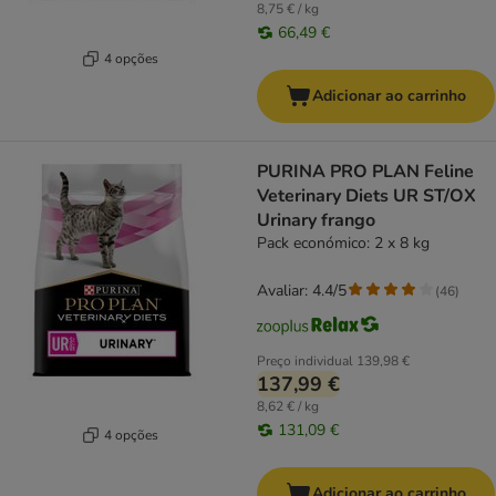
8,75 € / kg
66,49 €
4 opções
Adicionar ao carrinho
PURINA PRO PLAN Feline
Veterinary Diets UR ST/OX
Urinary frango
Pack económico: 2 x 8 kg
Avaliar: 4.4/5
(
46
)
Preço individual
139,98 €
137,99 €
8,62 € / kg
131,09 €
4 opções
Adicionar ao carrinho