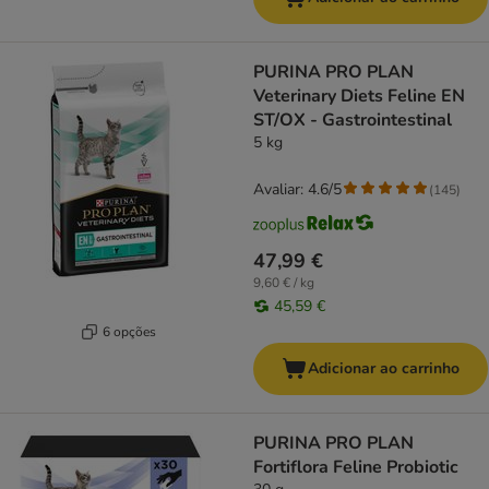
PURINA PRO PLAN
Veterinary Diets Feline EN
ST/OX - Gastrointestinal
5 kg
Avaliar: 4.6/5
(
145
)
47,99 €
9,60 € / kg
45,59 €
6 opções
Adicionar ao carrinho
PURINA PRO PLAN
Fortiflora Feline Probiotic