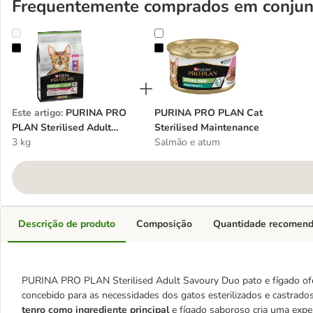
Frequentemente comprados em conjun
PURINA PRO PLAN Sterilised Adult Savoury Duo pato e fígado
PURINA PRO PLAN Cat Sterilised
Este artigo
:
PURINA PRO
PURINA PRO PLAN Cat
PLAN Sterilised Adult
Sterilised Maintenance
Savoury Duo pato e fígado
3 kg
Salmão e atum
Descrição de produto
Composição
Quantidade recomen
PURINA PRO PLAN Sterilised Adult Savoury Duo pato e fígado ofer
concebido para as necessidades dos gatos esterilizados e castrad
tenro como ingrediente principal
e fígado saboroso cria uma exper