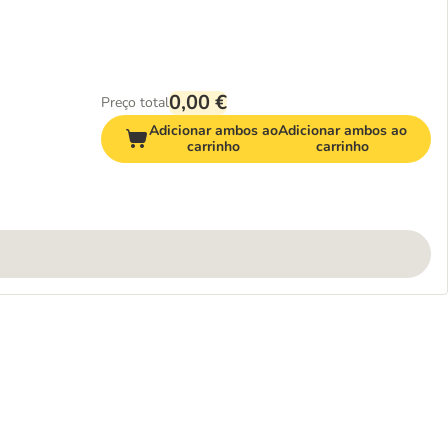
0,00 €
Preço total
Adicionar ambos ao
Adicionar ambos ao
carrinho
carrinho