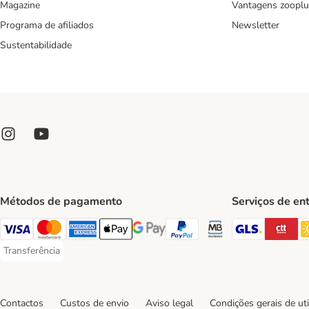
Magazine
Vantagens zooplu
Programa de afiliados
Newsletter
Sustentabilidade
Métodos de pagamento
Serviços de en
GLS Ship
CT
Visa Payment Method
Mastercard Payment Method
American Express Payment Method
Apple Pay Payment Method
Google Pay Payment Method
PayPal Payment Method
Multibanco Payment Met
Transferência
Transferência Payment Method
Contactos
Custos de envio
Aviso legal
Condições gerais de uti