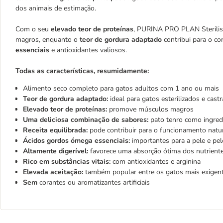
dos animais de estimação.
Com o seu
elevado teor de proteínas
, PURINA PRO PLAN Sterilis
magros, enquanto o
teor de gordura adaptado
contribui para o c
essenciais
e antioxidantes valiosos.
Todas as características, resumidamente:
Alimento seco completo para gatos adultos com 1 ano ou mais
Teor de gordura adaptado:
ideal para gatos esterilizados e cast
Elevado teor de proteínas:
promove músculos magros
Uma deliciosa combinação de sabores:
pato tenro como ingredi
Receita equilibrada:
pode contribuir para o funcionamento natur
Ácidos gordos ómega essenciais:
importantes para a pele e pel
Altamente digerível:
favorece uma absorção ótima dos nutrient
Rico em substâncias vitais:
com antioxidantes e arginina
Elevada aceitação:
também popular entre os gatos mais exigen
Sem
corantes ou aromatizantes artificiais