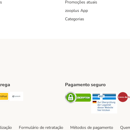
s
Promoções atuais
zooplus App
Categorias
trega
Pagamento seguro
ping Method
TExpress Shipping Method
InPost Shipping Method
Paack Shipping Method
Security
Securit
hod
lização
Formulário de retratação
Métodos de pagamento
Quem