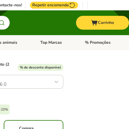
ntacte-nos!
Repetir encomenda
Carrinho
s animais
Top Marcas
% Promoções
ores
nu de categoria: Pássaros
Abrir menu de categoria: Outros animais
Abrir menu de categoria: T
to (2
% de desconto disponível
6.0
 -20%
Compra