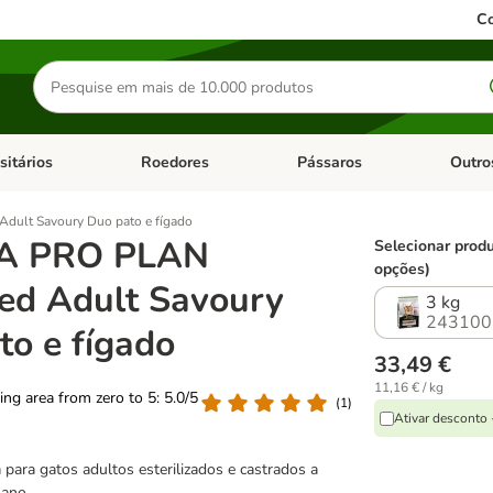
Co
Pesquisar
produtos
sitários
Roedores
Pássaros
Outro
de categoria: Dieta Vet.
Abrir menu de categoria: Antiparasitários
Abrir menu de categoria: Roed
Abrir me
dult Savoury Duo pato e fígado
A PRO PLAN
Selecionar produ
opções)
sed Adult Savoury
3 kg
243100
to e fígado
33,49 €
11,16 € / kg
ting area from zero to 5: 5.0/5
(
1
)
Ativar desconto
 para gatos adultos esterilizados e castrados a
1 ano