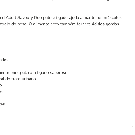
ed Adult Savoury Duo pato e fígado ajuda a manter os músculos
ontrolo do peso. O alimento seco também fornece
ácidos gordos
rados
ente principal, com fígado saboroso
al do trato urinário
o
es
tes