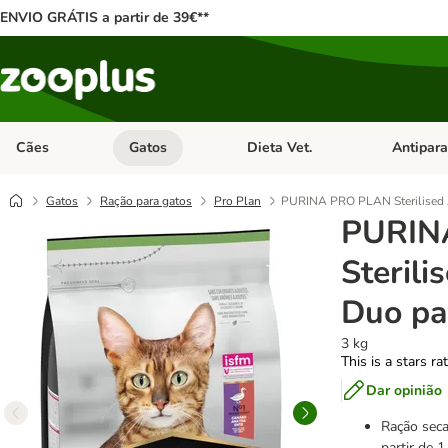
ENVIO GRÁTIS a partir de 39€**
Cães
Gatos
Dieta Vet.
Antipara
Abrir menu de categoria: Cães
Abrir menu de categoria: Gatos
Abrir menu 
Gatos
Ração para gatos
Pro Plan
PURINA PRO PLAN Sterilised A
PURIN
Sterili
Duo pa
3 kg
This is a stars ra
Dar opinião
Ração seca
partir de 