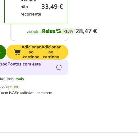
33,49 €
não
recorrente
28,47 €
-15%
Adicionar
Adicionar
ao
ao
carrinho
carrinho
 zooPontos com este
as úteis.
mais
luções
mais
cluem IVA
Se aplicável, acrescem