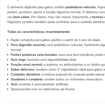
O alimento digerível para gatos contém
prebióticos naturais
. Ingr
podem, portanto, apoiar a função digestiva normal. O delicioso cord
seu
bom sabor.
Por último, mas não menos importante, a
textura 
Digestion cordeiro também pode contribuir para o cuidado dentário
Todas as características, resumidamente:
Ração completa para gatos adultos a partir de 1 ano de idade.
Para digestão sensível
: com prebióticos naturais, facilmente di
normal
Fontes proteicas selecionadas
: para uma boa tolerância, pode re
Sem trigo
: favorece uma digestibilidade ideal
Função renal normal:
a arginina, os antioxidantes e os ácidos 
Sabor delicioso
: cordeiro como 1º ingrediente, ideal para gatos 
Cuidados dentários
: a textura especial do croquete pode reduzi
Saudável e completo
: contém todos os nutrientes necessários
Sem
corantes e aromatizantes artificiais
Desenvolvido com os veterinários da Purina