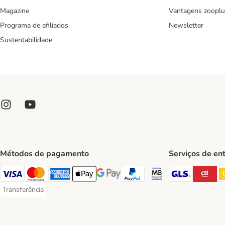
Magazine
Vantagens zooplu
Programa de afiliados
Newsletter
Sustentabilidade
Métodos de pagamento
Serviços de en
GLS Ship
CT
Visa Payment Method
Mastercard Payment Method
American Express Payment Method
Apple Pay Payment Method
Google Pay Payment Method
PayPal Payment Method
Multibanco Payment Met
Transferência
Transferência Payment Method