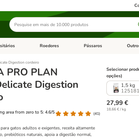
Co
Pesquisar
produtos
sitários
Roedores
Pássaros
Outro
de categoria: Dieta Vet.
Abrir menu de categoria: Antiparasitários
Abrir menu de categoria: Roed
Abrir me
ate Digestion cordeiro
A PRO PLAN
Selecionar prod
opções)
elicate Digestion
1,5 kg
125181
o
27,99 €
18,66 € / kg
ting area from zero to 5: 4.6/5
(
41
)
 para gatos adultos e exigentes, receita altamente
go, prebióticos naturais, apoia a digestão normal,