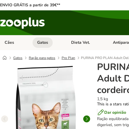
ENVIO GRÁTIS a partir de 39€**
Cães
Gatos
Dieta Vet.
Antipara
Abrir menu de categoria: Cães
Abrir menu de categoria: Gatos
Abrir menu 
Gatos
Ração para gatos
Pro Plan
PURINA PRO PLAN Adult Delic
PURIN
Adult D
cordeir
1,5 kg
This is a stars ra
Dar opinião
Ração equilibrada
digerível, sem tri