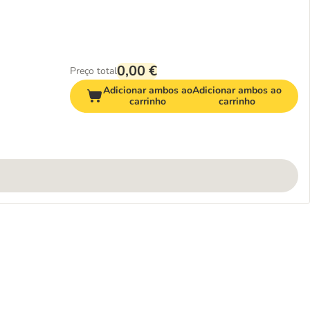
0,00 €
Preço total
Adicionar ambos ao
Adicionar ambos ao
carrinho
carrinho