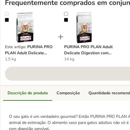
Frequentemente comprados em conjun
PURINA PRO PLAN Adult Delicate Digestion cordeiro
PURINA PRO PLAN Adult Delicate
Este artigo
:
PURINA PRO
PURINA PRO PLAN Adult
PLAN Adult Delicate
Delicate Digestion com
Digestion cordeiro
1,5 kg
peru
14 kg
Descrição de produto
Composição
Quantidade recomen
O seu gato é um verdadeiro gourmet? Então PURINA PRO PLAN Adult
animal de estimação. O alimento seco para gatos adultos não só 
com digestão sensível.