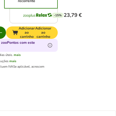
recorrente
23,79 €
-15%
Adicionar
Adicionar
ao
ao
carrinho
carrinho
 zooPontos com este
ias úteis.
mais
luções
mais
cluem IVA
Se aplicável, acrescem