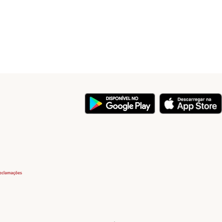
y
Security