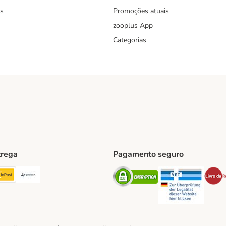
s
Promoções atuais
zooplus App
Categorias
trega
Pagamento seguro
ping Method
TExpress Shipping Method
InPost Shipping Method
Paack Shipping Method
Security
Securit
hod