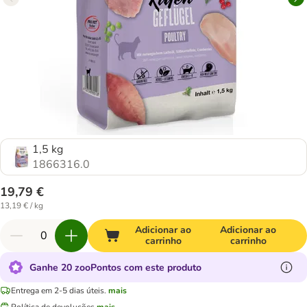
1,5 kg
1866316.0
19,79 €
13,19 € / kg
Adicionar ao
Adicionar ao
carrinho
carrinho
Ganhe 20 zooPontos com este produto
Entrega em 2-5 dias úteis.
mais
Política de devoluções
mais