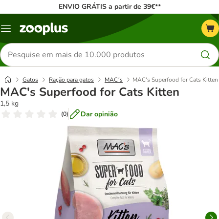
ENVIO GRÁTIS a partir de 39€**
Menu
Pesquisar
produtos
Gatos
Ração para gatos
MAC´s
MAC's Superfood for Cats Kitten
MAC's Superfood for Cats Kitten
1,5 kg
Dar opinião
(
0
)