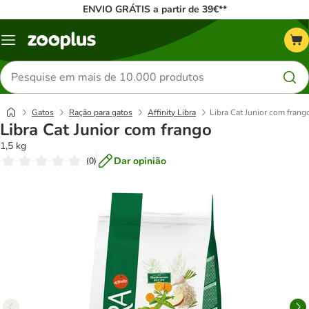
ENVIO GRÁTIS a partir de 39€**
Menu
Pesquisar
produtos
Gatos
Ração para gatos
Affinity Libra
Libra Cat Junior com frang
Libra Cat Junior com frango
1,5 kg
Dar opinião
(
0
)