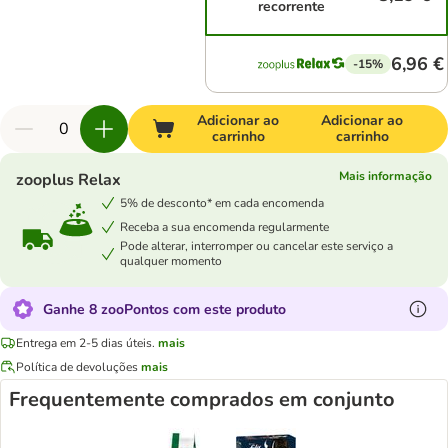
recorrente
6,96 €
-15%
Adicionar ao
Adicionar ao
carrinho
carrinho
Mais informação
zooplus Relax
5% de desconto* em cada encomenda
Receba a sua encomenda regularmente
Pode alterar, interromper ou cancelar este serviço a
qualquer momento
Ganhe 8 zooPontos com este produto
Entrega em 2-5 dias úteis.
mais
Política de devoluções
mais
Frequentemente comprados em conjunto