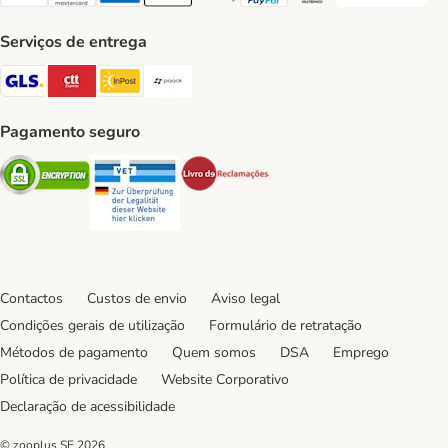
Visa Payment Method
Mastercard Payment Method
American Express Payment Method
Apple Pay Payment Method
Google Pay Payment Method
PayPal Payment Method
Multibanco Payment Met
Serviços de entrega
GLS Shipping Method
CTTExpress Shipping Method
InPost Shipping Method
Paack Shipping Method
Pagamento seguro
Security
Security
Security
Contactos
Custos de envio
Aviso legal
Condições gerais de utilização
Formulário de retratação
Métodos de pagamento
Quem somos
DSA
Emprego
Política de privacidade
Website Corporativo
Declaração de acessibilidade
© zooplus SE
2026