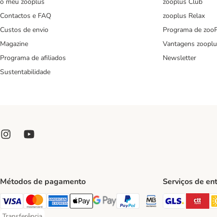
o meu zooplus
zooplus Club
Contactos e FAQ
zooplus Relax
Custos de envio
Programa de zoo
Magazine
Vantagens zooplu
Programa de afiliados
Newsletter
Sustentabilidade
Métodos de pagamento
Serviços de en
GLS Ship
CT
Visa Payment Method
Mastercard Payment Method
American Express Payment Method
Apple Pay Payment Method
Google Pay Payment Method
PayPal Payment Method
Multibanco Payment Met
Transferência