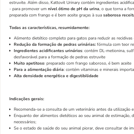
estruvite. Além disso, Kattovit Urinary contém ingredientes acidific
- para promover um
nível ótimo de pH da urina
, o que torna a for
preparada com frango e é bem aceite graças à sua
saborosa receit
Todas as características, resumidamente:
Alimento dietético completo para gatos para reduzir as recidivas 
Redução da formação de pedras urinárias:
fórmula com teor r
Ingredientes acidificantes urinários
: contém DL-metionina, sulf
desfavorável para a formação de pedras estruvite
Muito apetitoso
: preparado com frango saboroso, é bem aceite
Para a alimentação diária
: contém vitaminas e minerais import
Alta densidade energética e digestibilidade
Indicações gerais:
Recomenda-se a consulta de um veterinário antes da utilização e
Enquanto der alimentos dietéticos ao seu animal de estimação, de
necessários;
Se o estado de saúde do seu animal piorar, deve consultar de im