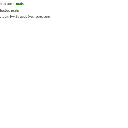
ias úteis.
mais
oluções
mais
ncluem IVA
Se aplicável, acrescem