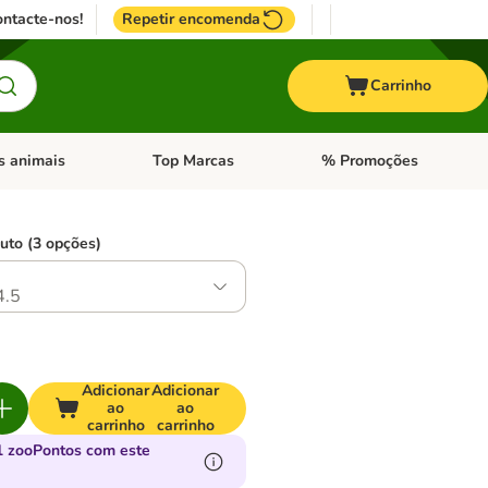
ntacte-nos!
Repetir encomenda
Carrinho
s animais
Top Marcas
% Promoções
ores
nu de categoria: Pássaros
Abrir menu de categoria: Outros animais
Abrir menu de categoria: T
uto (3 opções)
4.5
Adicionar
Adicionar
ao
ao
carrinho
carrinho
 zooPontos com este