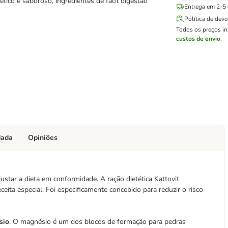
tico e saboroso, ingredientes de fácil digestão
Entrega em 2-5 d
Política de dev
Todos os preços i
custos de envio
.
dada
Opiniões
ustar a dieta em conformidade. A ração dietética Kattovit
ceita especial. Foi especificamente concebido para reduzir o risco
sio
. O magnésio é um dos blocos de formação para pedras