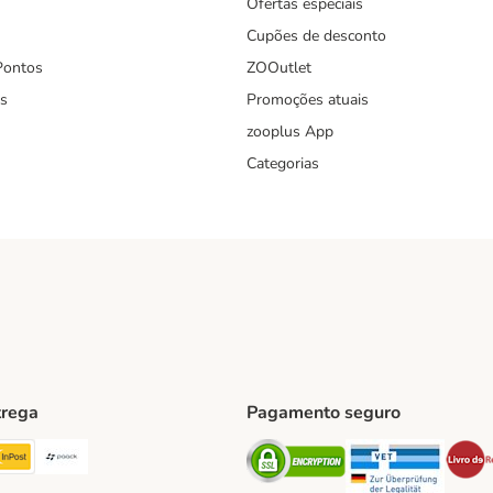
Ofertas especiais
Cupões de desconto
Pontos
ZOOutlet
s
Promoções atuais
zooplus App
Categorias
trega
Pagamento seguro
ping Method
TExpress Shipping Method
InPost Shipping Method
Paack Shipping Method
Security
Securit
hod