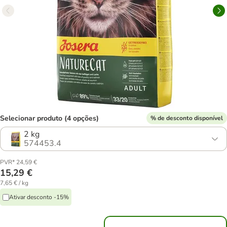
Selecionar produto (4 opções)
% de desconto disponível
2 kg
574453.4
PVR* 24,59 €
15,29 €
7,65 € / kg
Ativar desconto -15%