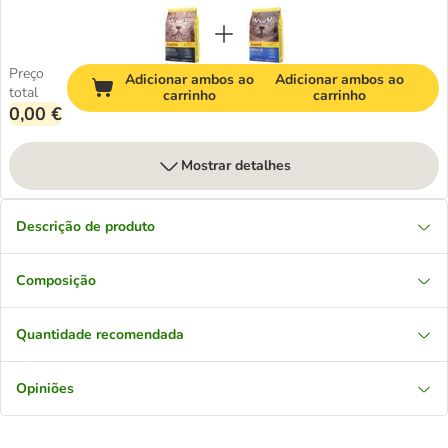
Preço
Adicionar ambos ao
Adicionar ambos ao
total
carrinho
carrinho
0,00 €
Mostrar detalhes
Descrição de produto
Composição
Quantidade recomendada
Opiniões