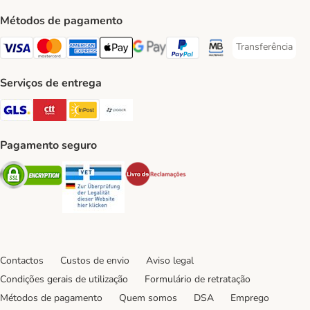
Métodos de pagamento
Transferência
Transferência P
Visa Payment Method
Mastercard Payment Method
American Express Payment Method
Apple Pay Payment Method
Google Pay Payment Method
PayPal Payment Method
Multibanco Payment Met
Serviços de entrega
GLS Shipping Method
CTTExpress Shipping Method
InPost Shipping Method
Paack Shipping Method
Pagamento seguro
Security
Security
Security
Contactos
Custos de envio
Aviso legal
Condições gerais de utilização
Formulário de retratação
Métodos de pagamento
Quem somos
DSA
Emprego