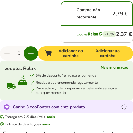
Compra não
2,79 €
recorrente
2,37 €
-15%
Adicionar ao
Adicionar ao
carrinho
carrinho
Mais informação
zooplus Relax
5% de desconto* em cada encomenda
Receba a sua encomenda regularmente
Pode alterar, interromper ou cancelar este serviço a
qualquer momento
Ganhe 3 zooPontos com este produto
Entrega em 2-5 dias úteis.
mais
Política de devoluções
mais