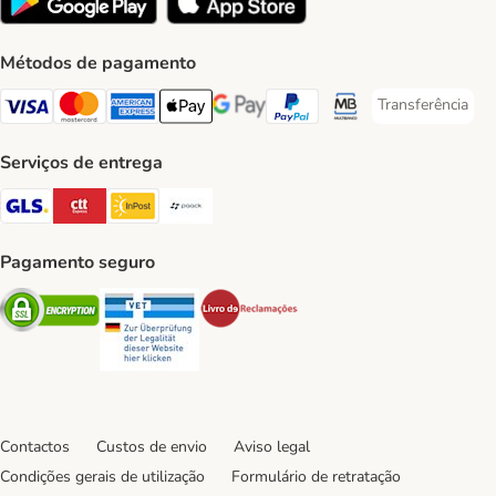
Métodos de pagamento
Transferência
Transferência P
Visa Payment Method
Mastercard Payment Method
American Express Payment Method
Apple Pay Payment Method
Google Pay Payment Method
PayPal Payment Method
Multibanco Payment Met
Serviços de entrega
GLS Shipping Method
CTTExpress Shipping Method
InPost Shipping Method
Paack Shipping Method
Pagamento seguro
Security
Security
Security
Contactos
Custos de envio
Aviso legal
Condições gerais de utilização
Formulário de retratação