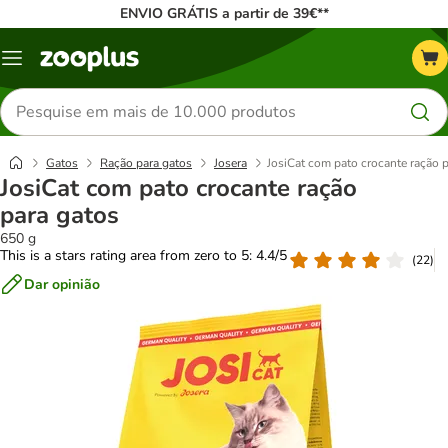
ENVIO GRÁTIS a partir de 39€**
Menu
Pesquisar
produtos
Gatos
Ração para gatos
Josera
JosiCat com pato crocante ração 
JosiCat com pato crocante ração
para gatos
650 g
This is a stars rating area from zero to 5: 4.4/5
(
22
)
Dar opinião