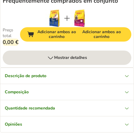
Frequentemente comprados em conjunto
Preço
Adicionar ambos ao
Adicionar ambos ao
total
carrinho
carrinho
0,00 €
Mostrar detalhes
Descrição de produto
Composição
Quantidade recomendada
Opiniões